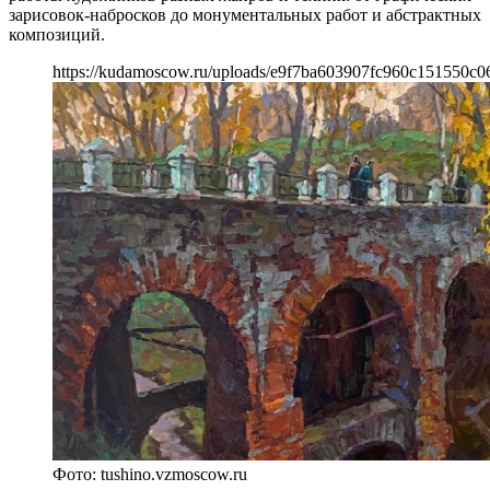
зарисовок-набросков до монументальных работ и абстрактных
композиций.
https://kudamoscow.ru/uploads/e9f7ba603907fc960c151550c
Фото: tushino.vzmoscow.ru