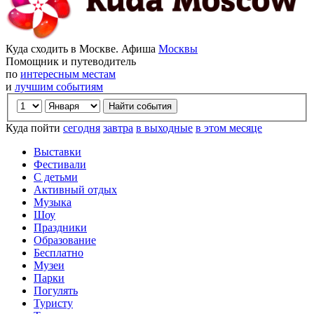
Куда сходить в Москве. Афиша
Москвы
Помощник и путеводитель
по
интересным местам
и
лучшим событиям
Куда пойти
сегодня
завтра
в выходные
в этом месяце
Выставки
Фестивали
С детьми
Активный отдых
Музыка
Шоу
Праздники
Образование
Бесплатно
Музеи
Парки
Погулять
Туристу