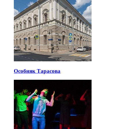
Особняк Тарасова