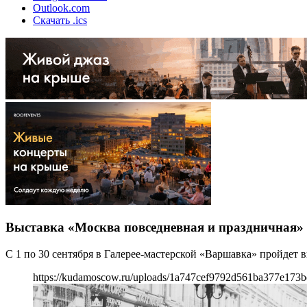
Outlook.com
Скачать .ics
Выставка «Москва повседневная и праздничная»
С 1 по 30 сентября в Галерее-мастерской «Варшавка» пройдет 
https://kudamoscow.ru/uploads/1a747cef9792d561ba377e173b