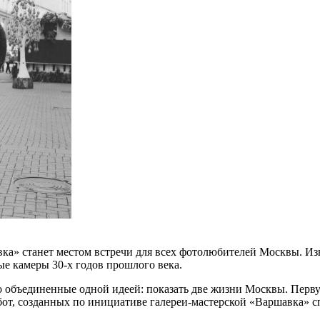
вка» станет местом встречи для всех фотолюбителей Москвы. И
е камеры 30-х годов прошлого века.
о объединенные одной идеей: показать две жизни Москвы. Пер
бот, созданных по инициативе галереи-мастерской «Варшавка» с