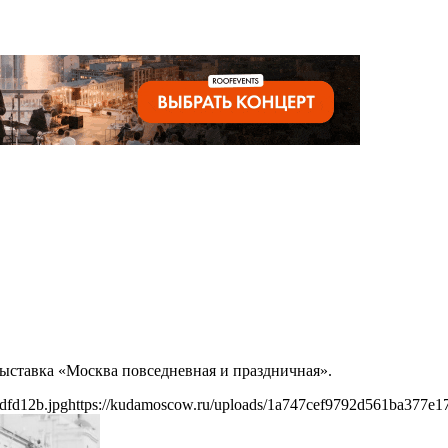
выставка «Москва повседневная и праздничная».
dfd12b.jpg
https://kudamoscow.ru/uploads/1a747cef9792d561ba377e1