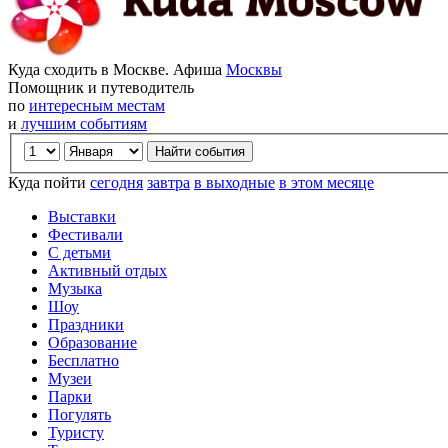
Куда сходить в Москве. Афиша
Москвы
Помощник и путеводитель
по
интересным местам
и
лучшим событиям
Куда пойти
сегодня
завтра
в выходные
в этом месяце
Выставки
Фестивали
С детьми
Активный отдых
Музыка
Шоу
Праздники
Образование
Бесплатно
Музеи
Парки
Погулять
Туристу