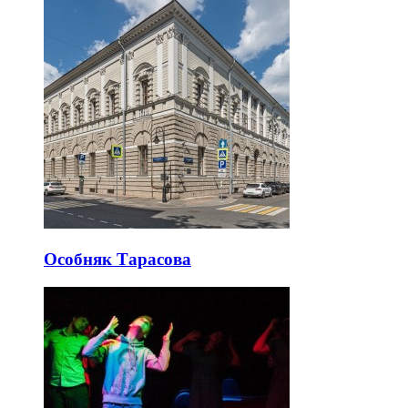
Особняк Тарасова