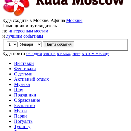
Куда сходить в Москве. Афиша
Москвы
Помощник и путеводитель
по
интересным местам
и
лучшим событиям
Куда пойти
сегодня
завтра
в выходные
в этом месяце
Выставки
Фестивали
С детьми
Активный отдых
Музыка
Шоу
Праздники
Образование
Бесплатно
Музеи
Парки
Погулять
Туристу