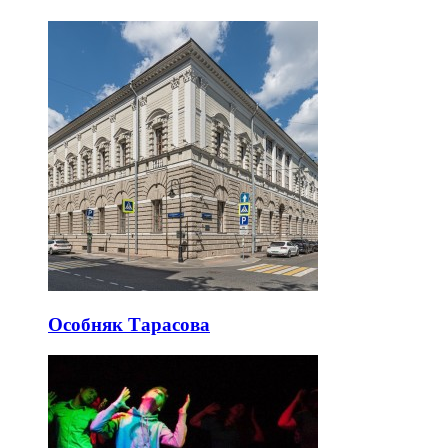
Особняк Тарасова