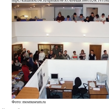
https://kudamoscow.ru/uploads/8e3cc4b44aacb861b26c19518
Фото: mosmuseum.ru