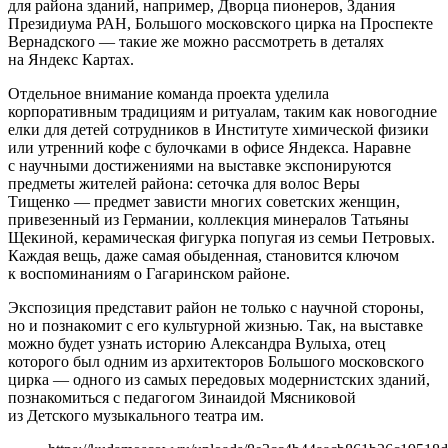
для района зданий, например, Дворца пионеров, Здания
Президиума РАН, Большого московского цирка на Проспекте
Вернадского — такие же можно рассмотреть в деталях
на Яндекс Картах.
Отдельное внимание команда проекта уделила
корпоративным традициям и ритуалам, таким как новогодние
елки для детей сотрудников в Институте химической физики
или утренний кофе с булочками в офисе Яндекса. Наравне
с научными достижениями на выставке экспонируются
предметы жителей района: сеточка для волос Веры
Тищенко — предмет зависти многих советских женщин,
привезенный из Германии, коллекция минералов Татьяны
Щекиной, керамическая фигурка попугая из семьи Петровых.
Каждая вещь, даже самая обыденная, становится ключом
к воспоминаниям о Гагаринском районе.
Экспозиция представит район не только с научной стороны,
но и познакомит с его культурной жизнью. Так, на выставке
можно будет узнать историю Александра Вулыха, отец
которого был одним из архитекторов Большого московского
цирка — одного из самых передовых модернистских зданий,
познакомиться с педагогом Зинаидой Мясниковой
из Детского музыкального театра им.