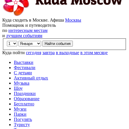
Куда сходить в Москве. Афиша
Москвы
Помощник и путеводитель
по
интересным местам
и
лучшим событиям
Куда пойти
сегодня
завтра
в выходные
в этом месяце
Выставки
Фестивали
С детьми
Активный отдых
Музыка
Шоу
Праздники
Образование
Бесплатно
Музеи
Парки
Погулять
Туристу