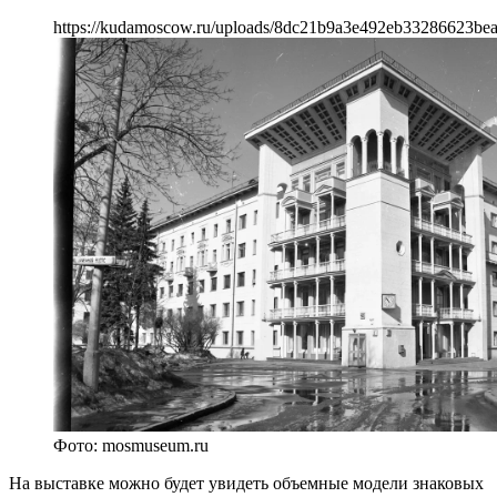
https://kudamoscow.ru/uploads/8dc21b9a3e492eb33286623be
Фото: mosmuseum.ru
На выставке можно будет увидеть объемные модели знаковых