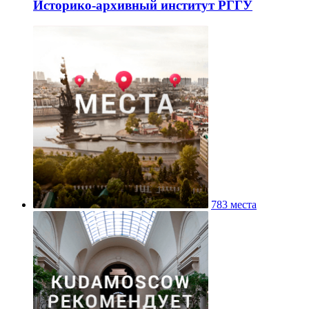
Историко-архивный институт РГГУ
783 места