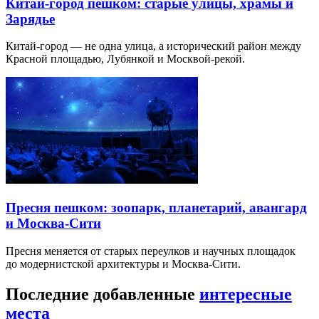
Китай-город пешком: старые улицы, храмы и
Зарядье
Китай-город — не одна улица, а исторический район между
Красной площадью, Лубянкой и Москвой-рекой.
Пресня пешком: зоопарк, планетарий, авангард
и Москва-Сити
Пресня меняется от старых переулков и научных площадок
до модернистской архитектуры и Москва-Сити.
Последние добавленные
интересные
места