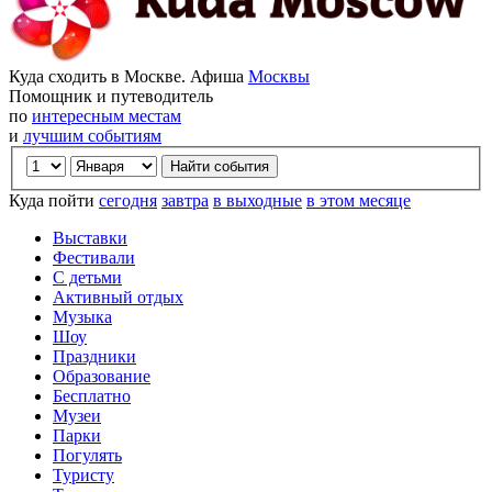
Куда сходить в Москве. Афиша
Москвы
Помощник и путеводитель
по
интересным местам
и
лучшим событиям
Куда пойти
сегодня
завтра
в выходные
в этом месяце
Выставки
Фестивали
С детьми
Активный отдых
Музыка
Шоу
Праздники
Образование
Бесплатно
Музеи
Парки
Погулять
Туристу