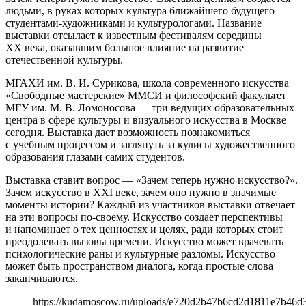
людьми, в руках которых культура ближайшего будущего —
студентами-художниками и культурологами. Название
выставки отсылает к известным фестивалям середины
XX века, оказавшим большое влияние на развитие
отечественной культуры.
МГАХИ им. В. И. Сурикова, школа современного искусства
«Свободные мастерские» ММСИ и философский факультет
МГУ им. М. В. Ломоносова — три ведущих образовательных
центра в сфере культуры и визуального искусства в Москве
сегодня. Выставка дает возможность познакомиться
с учебным процессом и заглянуть за кулисы художественного
образования глазами самих студентов.
Выставка ставит вопрос — «Зачем теперь нужно искусство?».
Зачем искусство в XXI веке, зачем оно нужно в значимые
моменты истории? Каждый из участников выставки отвечает
на эти вопросы по-своему. Искусство создает перспективы
и напоминает о тех ценностях и целях, ради которых стоит
преодолевать вызовы времени. Искусство может врачевать
психологические раны и культурные разломы. Искусство
может быть пространством диалога, когда простые слова
заканчиваются.
https://kudamoscow.ru/uploads/e720d2b47b6cd2d1811e7b46d