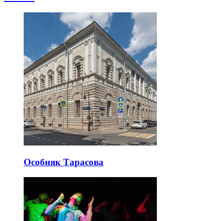
Особняк Тарасова