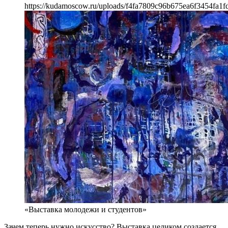
https://kudamoscow.ru/uploads/f4fa7809c96b675ea6f3454fa1f
«Выставка молодежи и студентов»
Зачем теперь нужно искусство? Выставка целиком создается