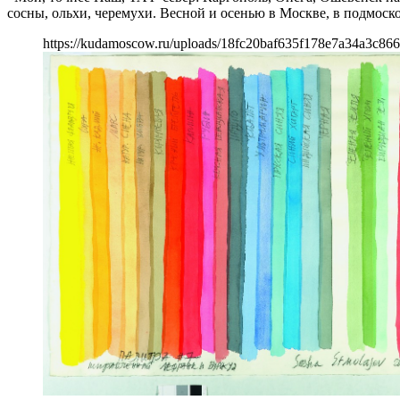
сосны, ольхи, черемухи. Весной и осенью в Москве, в подмоск
https://kudamoscow.ru/uploads/18fc20baf635f178e7a34a3c86