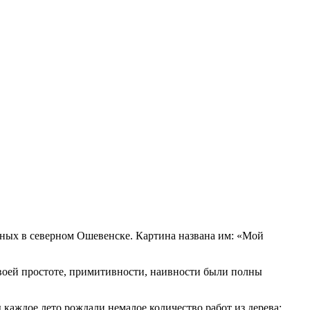
анных в северном Ошевенске. Картина названа им: «Мой
своей простоте, примитивности, наивности были полны
каждое лето рождали немалое количество работ из дерева: