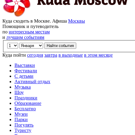
Куда сходить в Москве. Афиша
Москвы
Помощник и путеводитель
по
интересным местам
и
лучшим событиям
Куда пойти
сегодня
завтра
в выходные
в этом месяце
Выставки
Фестивали
С детьми
Активный отдых
Музыка
Шоу
Праздники
Образование
Бесплатно
Музеи
Парки
Погулять
Туристу