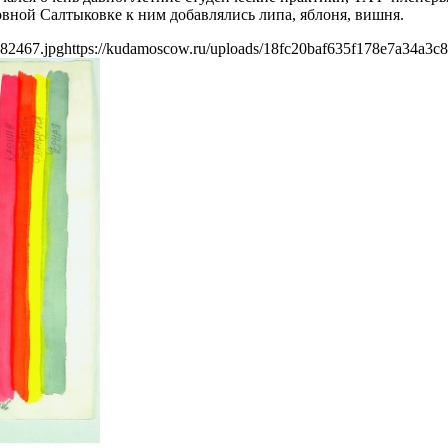
овной Салтыковке к ним добавлялись липа, яблоня, вишня.
682467.jpg
https://kudamoscow.ru/uploads/18fc20baf635f178e7a34a3c