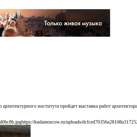
го архитектурного института пройдет выставка работ архитектор
d0bc8b.jpg
https://kudamoscow.ru/uploads/dcfced70356a28108a31725