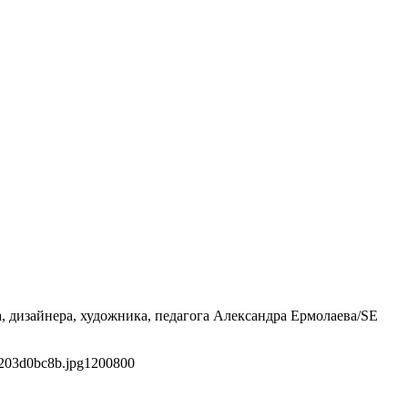
а, дизайнера, художника, педагога Александра Ермолаева/SE
203d0bc8b.jpg
1200
800