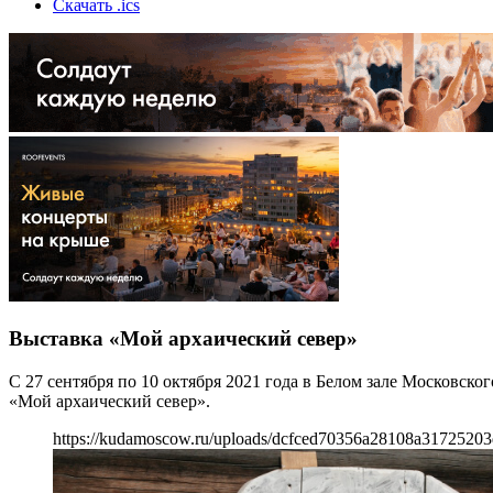
Скачать .ics
Выставка «Мой архаический север»
С 27 сентября по 10 октября 2021 года в Белом зале Московско
«Мой архаический север».
https://kudamoscow.ru/uploads/dcfced70356a28108a31725203