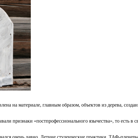
лена на материале, главным образом, объектов из дерева, созд
ывали признаки «постпрофессионального язычества», то есть в 
ался очень давно. Летние студенческие практики, ТАФ-пленеры 