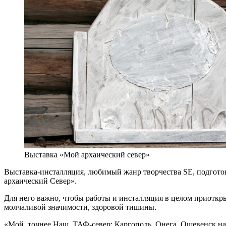
Выставка «Мой архаический север»
Выставка-инсталляция, любимый жанр творчества SE, подготов
архаический Север».
Для него важно, чтобы работы и инсталляция в целом приоткр
молчаливой значимости, здоровой тишины.
«Мой, точнее Наш, ТАФ-север: Каргополь, Онега, Ошевенск нач