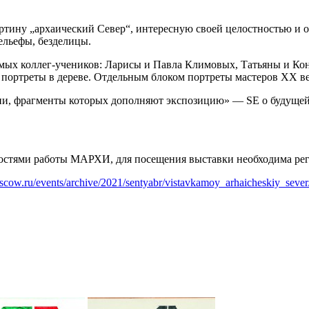
ртину „архаический Север“, интересную своей целостностью и о
ельефы, безделицы.
мых коллег-учеников: Ларисы и Павла Климовых, Татьяны и Ко
портреты в дереве. Отдельным блоком портреты мастеров ХХ ве
ии, фрагменты которых дополняют экспозицию» — SE о будущей 
ностями работы МАРХИ, для посещения выставки необходима рег
oscow.ru/events/archive/2021/sentyabr/vistavkamoy_arhaicheskiy_sever