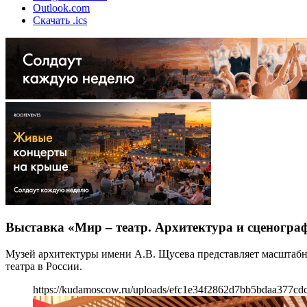
Outlook.com
Скачать .ics
Выставка «Мир – театр. Архитектура и сценогра
Музей архитектуры имени А.В. Щусева представляет масштаб
театра в России.
https://kudamoscow.ru/uploads/efc1e34f2862d7bb5bdaa377cdc