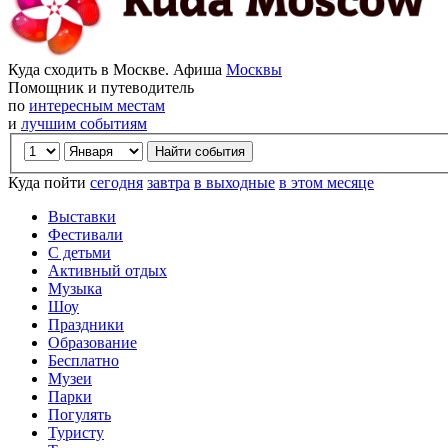
Куда сходить в Москве. Афиша
Москвы
Помощник и путеводитель
по
интересным местам
и
лучшим событиям
Куда пойти
сегодня
завтра
в выходные
в этом месяце
Выставки
Фестивали
С детьми
Активный отдых
Музыка
Шоу
Праздники
Образование
Бесплатно
Музеи
Парки
Погулять
Туристу