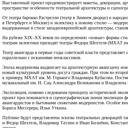
Выставочный проект продемонстрирует макеты, декорации, арх
пространстве особенности театральной архитектуры и сценогр
От театра барокко Растрелли (театр в Зимнем дворце) и народ
в Петербурге и Москве) и эклектику к новому стилю — модерн
выдержанные в стиле западноевропейской архитектуры, станов
На рубеже XIX–XX веков по определению «новые» формы стил
театрам эклектики приходят театры Федора Шехтеля (МХАТ и
Театр авангарда в первые годы советской власти представляе
параллельно с исканиями неоклассиков.
Эпоха модернизма выдвигает на архитектурную авансцену новы
новый культурный уровень досуга граждан. При этом во второ
к примеру, МХАТ им. М. Горького Владимира Кубасова. Постм
музыкальный им. Н. Сац Александра Великанова и Владилена 
Экспозиция, помимо следования принципу исторической эволюц
проект прослеживается и сценографическая линия эволюции ф
авангардистов и бытовыми сюжетами модернистов. Особое вним
Бориса Мессерера, Ильи Уткина.
Публике будут представлены эскизы театральных декораций та
и Федор Шехтель, Владимир Татлин и Иван Билибин, Констант
других.