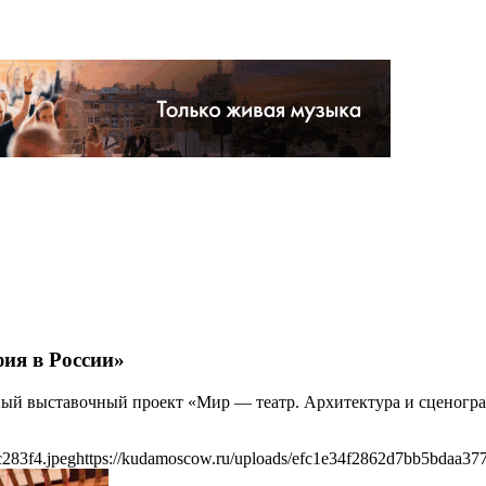
фия в России»
ный выставочный проект «Мир — театр. Архитектура и сценогр
283f4.jpeg
https://kudamoscow.ru/uploads/efc1e34f2862d7bb5bdaa37