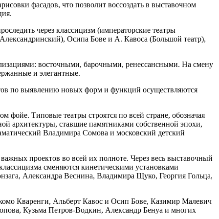
рисовки фасадов, что позволит воссоздать в выставочном
ция.
проследить через классицизм (императорские театры
Александринский), Осипа Бове и А. Кавоса (Большой театр),
лизациями: восточными, барочными, ренессансными. На смену
ержанные и элегантные.
истов по выявлению новых форм и функций осуществляются
 фойе. Типовые театры строятся по всей стране, обозначая
ной архитектуры, ставшие памятниками собственной эпохи,
раматический Владимира Сомова и московский детский
важных проектов во всей их полноте. Через весь выставочный
 классицизма сменяются кинетическими установками
нзага, Александра Веснина, Владимира Щуко, Георгия Гольца,
акомо Кваренги, Альберт Кавос и Осип Бове, Казимир Малевич
пова, Кузьма Петров-Водкин, Александр Бенуа и многих