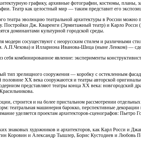
итектурную графику, архивные фотографии, костюмы, планы, за
афии. Театр как целостный мир — таким представит его экспози
ного театра эволюцию театральной архитектуры в России можно 
у. Постройки Дж. Кваренги (Эрмитажный театр) и Карло Росси (
ятся доминантами культурной городской среды.
я модерн сосуществуют с неорусским стилем и различными сти
м. А.П.Чехова) и Иллариона Иванова-Шица (ныне Ленком) — сд
т из себя комбинированное явление: эксперименты конструктив
й тип зрелищного сооружения — коробку с остекленным фасадом
й половине ХХ века сооружаются и театры авторской оригиналь
одернизм представляют театры конца XX века: новгородский д
Красильникова.
ии, строится и на более пристальном рассмотрении отдельных 
орм: театральная машинерия барокко, перспективные декорации
ание уделяется проектам архитекторов-сценографов: Пьетро Го
ких знаковых художников и архитекторов, как Карл Росси и Дж
ин Коровин и Александр Тышлер, Борис Кустодиев и Любовь По