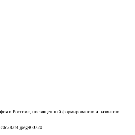
афия в России», посвященный формированию и развитию
7cdc283f4.jpeg
960
720