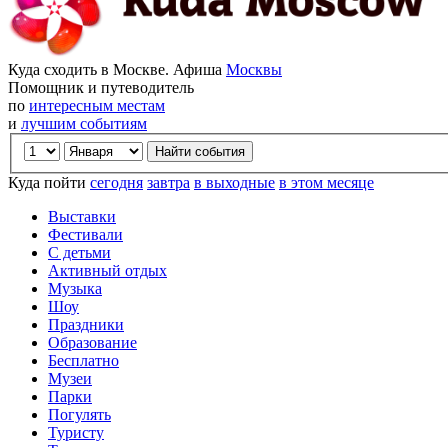
Куда сходить в Москве. Афиша
Москвы
Помощник и путеводитель
по
интересным местам
и
лучшим событиям
Куда пойти
сегодня
завтра
в выходные
в этом месяце
Выставки
Фестивали
С детьми
Активный отдых
Музыка
Шоу
Праздники
Образование
Бесплатно
Музеи
Парки
Погулять
Туристу