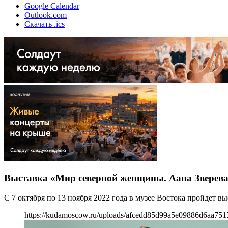
Google Calendar
Outlook.com
Скачать .ics
Выставка «Мир северной женщины. Аана Зверев
С 7 октября по 13 ноября 2022 года в музее Востока пройдет
https://kudamoscow.ru/uploads/afcedd85d99a5e09886d6aa7517