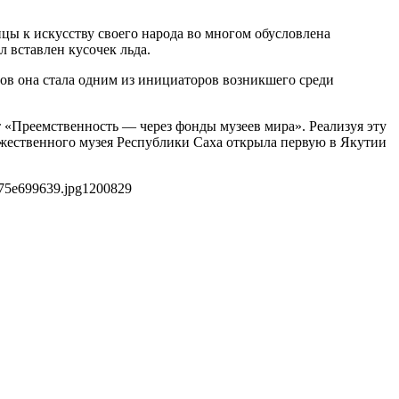
ы к искусству своего народа во многом обусловлена
л вставлен кусочек льда.
дов она стала одним из инициаторов возникшего среди
кт «Преемственность — через фонды музеев мира». Реализуя эту
жественного музея Республики Саха открыла первую в Якутии
75e699639.jpg
1200
829