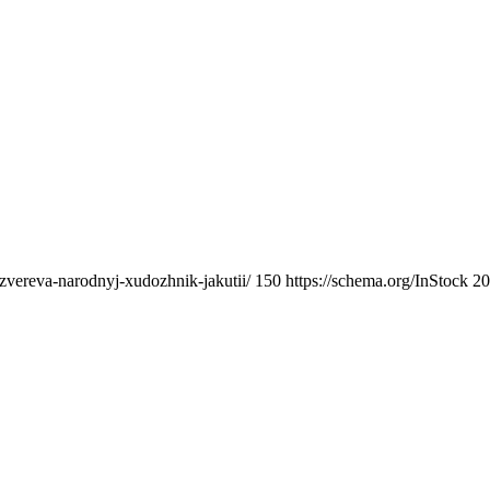
zvereva-narodnyj-xudozhnik-jakutii/
150
https://schema.org/InStock
20