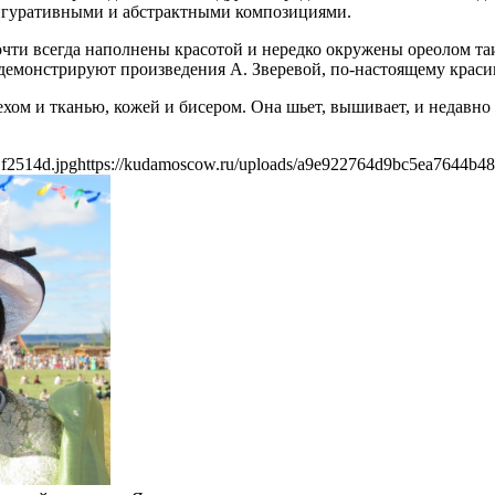
игуративными и абстрактными композициями.
и всегда наполнены красотой и нередко окружены ореолом таин
 демонстрируют произведения А. Зверевой, по-настоящему крас
мехом и тканью, кожей и бисером. Она шьет, вышивает, и недав
f2514d.jpg
https://kudamoscow.ru/uploads/a9e922764d9bc5ea7644b48