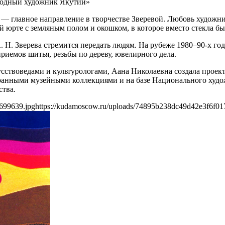
родный художник Якутии»
 главное направление в творчестве Зверевой. Любовь художниц
й юрте с земляным полом и окошком, в которое вместо стекла бы
 Н. Зверева стремится передать людям. На рубеже 1980–90-х го
иемов шитья, резьбы по дереву, ювелирного дела.
скусствоведами и культурологами, Аана Николаевна создала прое
ранными музейными коллекциями и на базе Национального худо
ства.
699639.jpg
https://kudamoscow.ru/uploads/74895b238dc49d42e3f6f01