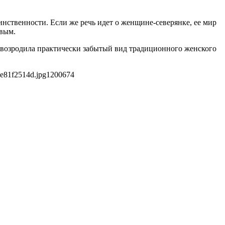
ственности. Если же речь идет о женщине-северянке, ее мир
ивым.
но возродила практически забытый вид традиционного женского
e81f2514d.jpg
1200
674