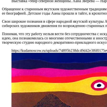
Выставка «Мир северной женщины. Аана Зверева — На
Обращение к старинным якутским художественным традициям —
ее биографией. Детские годы Ааны прошли в тайге, в крохотно
Свои широкие познания в сфере народной якутской культуры А.
сибирских художников движения по возрождению старинных пр
Понимая, что эту работу нельзя вести без сотрудничества с и
идею, она познакомилась со многими отечественными и иност
творческую студию народного декоративно-прикладного искус
https://kudamoscow.ru/uploads/74895b238dc49d42e3f6f0175e