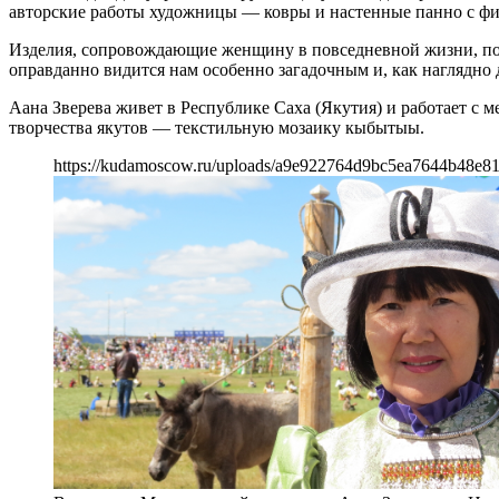
авторские работы художницы — ковры и настенные панно с ф
Изделия, сопровождающие женщину в повседневной жизни, почт
оправданно видится нам особенно загадочным и, как наглядно
Аана Зверева живет в Республике Саха (Якутия) и работает с 
творчества якутов — текстильную мозаику кыбытыы.
https://kudamoscow.ru/uploads/a9e922764d9bc5ea7644b48e81