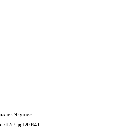
дожник Якутии».
17ff2c7.jpg
1200
940