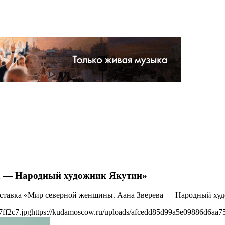
а — Народный художник Якутии»
 выставка «Мир северной женщины. Аана Зверева — Народный ху
ff2c7.jpg
https://kudamoscow.ru/uploads/afcedd85d99a5e09886d6aa75