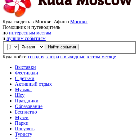
Куда сходить в Москве. Афиша
Москвы
Помощник и путеводитель
по
интересным местам
и
лучшим событиям
Куда пойти
сегодня
завтра
в выходные
в этом месяце
Выставки
Фестивали
С детьми
Активный отдых
Музыка
Шоу
Праздники
Образование
Бесплатно
Музеи
Парки
Погулять
Туристу