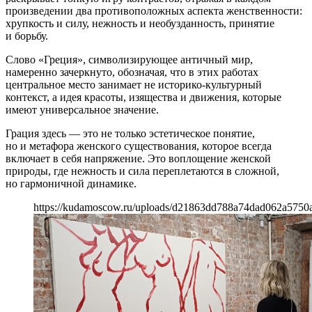
произведении два противоположных аспекта женственности:
хрупкость и силу, нежность и необузданность, принятие
и борьбу.
Слово «Греция», символизирующее античный мир,
намеренно зачеркнуто, обозначая, что в этих работах
центральное место занимает не историко-культурный
контекст, а идея красоты, изящества и движения, которые
имеют универсальное значение.
Грация здесь — это не только эстетическое понятие,
но и метафора женского существования, которое всегда
включает в себя напряжение. Это воплощение женской
природы, где нежность и сила переплетаются в сложной,
но гармоничной динамике.
https://kudamoscow.ru/uploads/d21863dd788a74dad062a5750