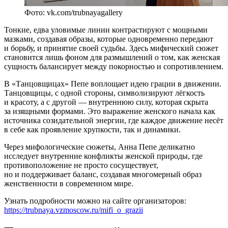
Фото: vk.com/trubnayagallery
Тонкие, едва уловимые линии контрастируют с мощными
мазками, создавая образы, которые одновременно передают
и борьбу, и принятие своей судьбы. Здесь мифический сюжет
становится лишь фоном для размышлений о том, как женская
сущность балансирует между покорностью и сопротивлением.
В «Танцовщицах» Пепе воплощает идею грации в движении.
Танцовщицы, с одной стороны, символизируют лёгкость
и красоту, а с другой — внутреннюю силу, которая скрыта
за изящными формами. Это выражение женского начала как
источника созидательной энергии, где каждое движение несёт
в себе как проявление хрупкости, так и динамики.
Через мифологические сюжеты, Анна Пепе деликатно
исследует внутренние конфликты женской природы, где
противоположение не просто сосуществует,
но и поддерживает баланс, создавая многомерный образ
женственности в современном мире.
Узнать подробности можно на сайте организаторов:
https://trubnaya.vzmoscow.ru/mifi_o_grazii