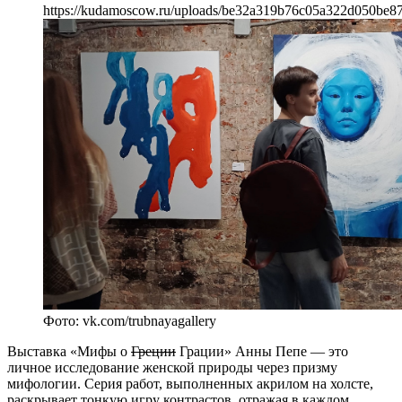
https://kudamoscow.ru/uploads/be32a319b76c05a322d050be8
Фото: vk.com/trubnayagallery
Выставка «Мифы о
Греции
Грации» Анны Пепе — это
личное исследование женской природы через призму
мифологии. Серия работ, выполненных акрилом на холсте,
раскрывает тонкую игру контрастов, отражая в каждом