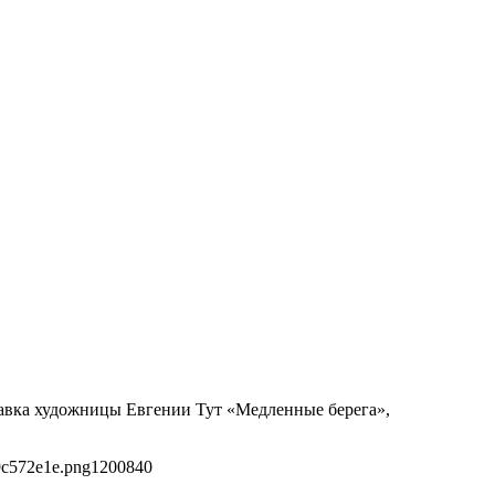
ставка художницы Евгении Тут «Медленные берега»,
9c572e1e.png
1200
840