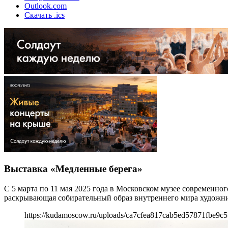
Outlook.com
Скачать .ics
Выставка «Медленные берега»
С 5 марта по 11 мая 2025 года в Московском музее современно
раскрывающая собирательный образ внутреннего мира художн
https://kudamoscow.ru/uploads/ca7cfea817cab5ed57871fbe9c