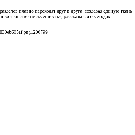
зделов плавно переходят друг в друга, создавая единую ткань
ространство-письменность», рассказывая о методах
8830eb605af.png
1200
799