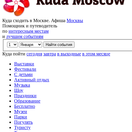
Куда сходить в Москве. Афиша
Москвы
Помощник и путеводитель
по
интересным местам
и
лучшим событиям
Куда пойти
сегодня
завтра
в выходные
в этом месяце
Выставки
Фестивали
С детьми
Активный отдых
Музыка
Шоу
Праздники
Образование
Бесплатно
Музеи
Парки
Погулять
Туристу