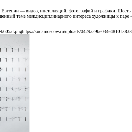
Евгении — видео, инсталляций, фотографий и графики. Шесть ра
енный теме междисциплинарного интереса художницы к паре «п
eb605af.png
https://kudamoscow.ru/uploads/04292a9be034e48101383