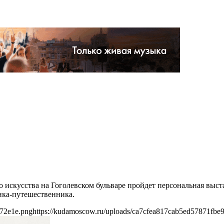
го искусства на Гоголевском бульваре пройдет персональная вы
ика-путешественника.
572e1e.png
https://kudamoscow.ru/uploads/ca7cfea817cab5ed57871fbe