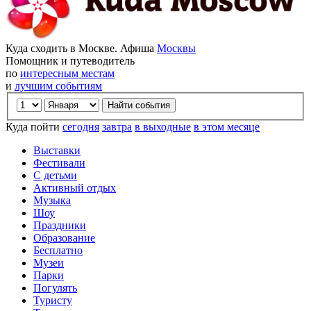
Куда сходить в Москве. Афиша
Москвы
Помощник и путеводитель
по
интересным местам
и
лучшим событиям
Куда пойти
сегодня
завтра
в выходные
в этом месяце
Выставки
Фестивали
С детьми
Активный отдых
Музыка
Шоу
Праздники
Образование
Бесплатно
Музеи
Парки
Погулять
Туристу