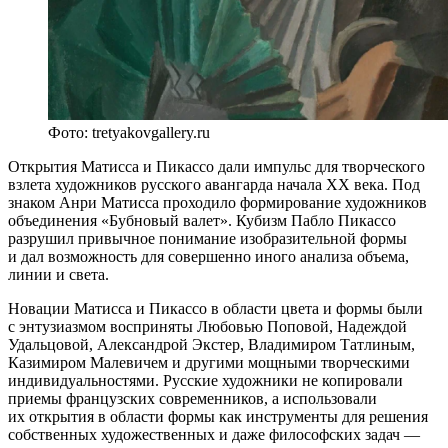
Фото: tretyakovgallery.ru
Открытия Матисса и Пикассо дали импульс для творческого
взлета художников русского авангарда начала ХХ века. Под
знаком Анри Матисса проходило формирование художников
объединения «Бубновый валет». Кубизм Пабло Пикассо
разрушил привычное понимание изобразительной формы
и дал возможность для совершенно иного анализа объема,
линии и света.
Новации Матисса и Пикассо в области цвета и формы были
с энтузиазмом восприняты Любовью Поповой, Надеждой
Удальцовой, Александрой Экстер, Владимиром Татлиным,
Казимиром Малевичем и другими мощными творческими
индивидуальностями. Русские художники не копировали
приемы французских современников, а использовали
их открытия в области формы как инструменты для решения
собственных художественных и даже философских задач —