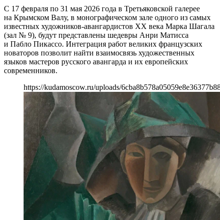
С 17 февраля по 31 мая 2026 года в Третьяковской галерее
на Крымском Валу, в монографическом зале одного из самых
известных художников-авангардистов XX века Марка Шагала
(зал № 9), будут представлены шедевры Анри Матисса
и Пабло Пикассо. Интеграция работ великих французских
новаторов позволит найти взаимосвязь художественных
языков мастеров русского авангарда и их европейских
современников.
https://kudamoscow.ru/uploads/6cba8b578a05059e8e36377b8