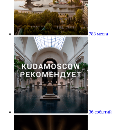
783 места
36 событий