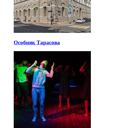
Особняк Тарасова