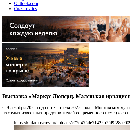
Outlook.com
Скачать .ics
Выставка «Маркус Люперц. Маленькая иррациона
С 9 декабря 2021 года по 3 апреля 2022 года в Московском му
из самых известных представителей современного немецкого ис
https://kudamoscow.ru/uploads/c77d455de51422b7fd9f28ae60