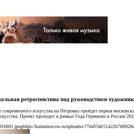
льная ретроспектива под руководством художни
зее современного искусства на Петровке пройдет первая москов
кусства. Проект проходит в рамках Года Германии в России 202
91b691.jpeg
https://kudamoscow.ru/uploads/c77d455de51422b7fd9f28