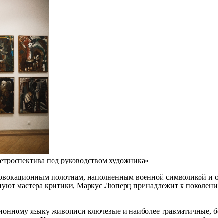
етроспектива под руководством художника»
 провокационным полотнам, наполненным военной символикой и
именуют мастера критики, Маркус Люперц принадлежит к поколен
онному языку живописи ключевые и наиболее травматичные, б