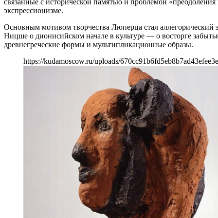
связанные с исторической памятью и проблемой «преодоления
экспрессионизме.
Основным мотивом творчества Люперца стал аллегорический 
Ницше о дионисийском начале в культуре — о восторге забытья
древнегреческие формы и мультипликационные образы.
https://kudamoscow.ru/uploads/670cc91b6fd5eb8b7ad43efee3e