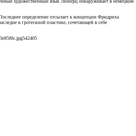
твенный художественный язык Люперц обнаруживает в немецком
Последнее определение отсылает к концепции Фридриха
аследие в гротескной пластике, сочетающей в себе
3e85f0c.jpg
542
405