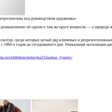
етроспектива под руководством художника»
азмышлению об одном и том же круге вопросов — о природе жив
льптур, среди которых целый ряд ключевых и репрезентативны
с 1960-х годов до сегодняшнего дня. Уникальная экспозиция дае
ma.ru/exhibitions/petrovka25/markus_lyuperc/