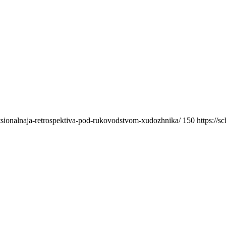
atsionalnaja-retrospektiva-pod-rukovodstvom-xudozhnika/
150
https://s