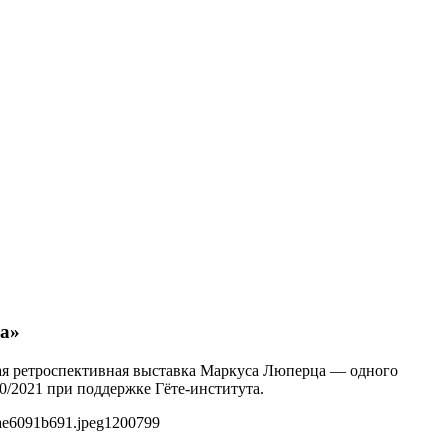
ка»
ская ретроспективная выставка Маркуса Люперца — одного
0/2021 при поддержке Гёте-института.
ae6091b691.jpeg
1200
799