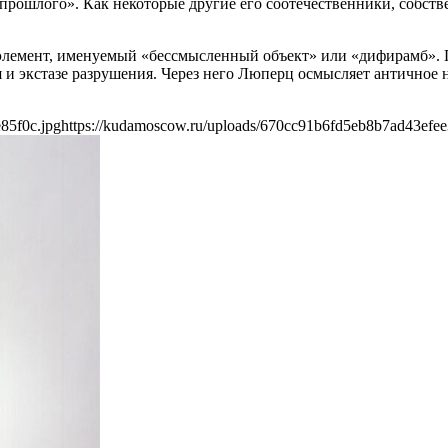
 прошлого». Как некоторые другие его соотечественники, собс
элемент, именуемый «бессмысленный объект» или «дифирамб». 
 и экстазе разрушения. Через него Люперц осмысляет античное н
85f0c.jpg
https://kudamoscow.ru/uploads/670cc91b6fd5eb8b7ad43efee