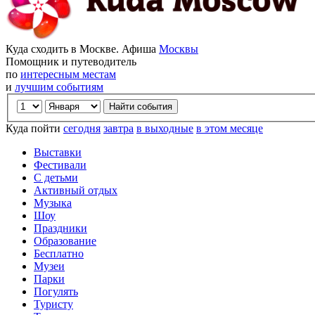
Куда сходить в Москве. Афиша
Москвы
Помощник и путеводитель
по
интересным местам
и
лучшим событиям
Куда пойти
сегодня
завтра
в выходные
в этом месяце
Выставки
Фестивали
С детьми
Активный отдых
Музыка
Шоу
Праздники
Образование
Бесплатно
Музеи
Парки
Погулять
Туристу