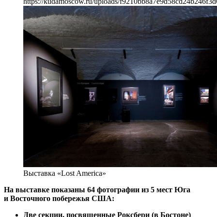
https://kudamoscow.ru/uploads/f9210bb8a7e9d58cd24b246f3d
Выставка «Lost America»
На выставке показаны 64 фотографии из 5 мест Юга
и Восточного побережья США:
Две секции, посвященные Роксбери (в Бостоне)