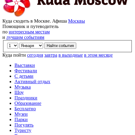
Куда сходить в Москве. Афиша
Москвы
Помощник и путеводитель
по
интересным местам
и
лучшим событиям
Куда пойти
сегодня
завтра
в выходные
в этом месяце
Выставки
Фестивали
С детьми
Активный отдых
Музыка
Шоу
Праздники
Образование
Бесплатно
Музеи
Парки
Погулять
Туристу