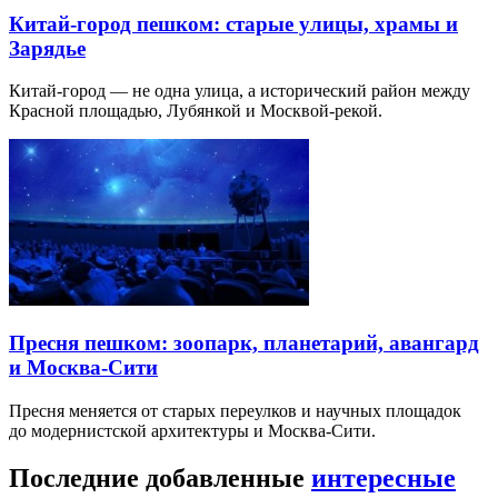
Китай-город пешком: старые улицы, храмы и
Зарядье
Китай-город — не одна улица, а исторический район между
Красной площадью, Лубянкой и Москвой-рекой.
Пресня пешком: зоопарк, планетарий, авангард
и Москва-Сити
Пресня меняется от старых переулков и научных площадок
до модернистской архитектуры и Москва-Сити.
Последние добавленные
интересные