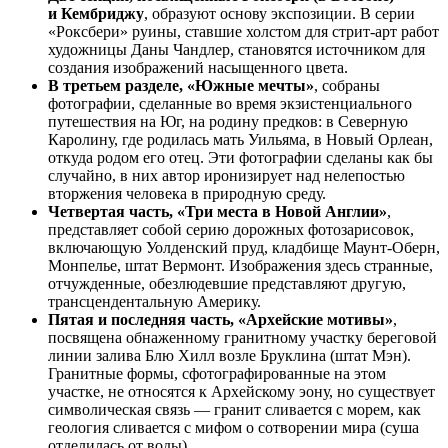
и Кембриджу
, образуют основу экспозиции. В серии
«Роксбери» руины, ставшие холстом для стрит-арт работ
художницы Даны Чандлер, становятся источником для
создания изображений насыщенного цвета.
В третьем разделе, «Южные мечты»
, собраны
фотографии, сделанные во время экзистенциального
путешествия на Юг, на родину предков: в Северную
Каролину, где родилась мать Уильяма, в Новый Орлеан,
откуда родом его отец. Эти фотографии сделаны как бы
случайно, в них автор иронизирует над нелепостью
вторжения человека в природную среду.
Четвертая часть, «Три места в Новой Англии»
,
представляет собой серию дорожных фотозарисовок,
включающую Уолденский пруд, кладбище Маунт-Оберн,
Монпелье, штат Вермонт. Изображения здесь странные,
отчужденные, обезлюдевшие представляют другую,
трансцендентальную Америку.
Пятая и последняя часть, «Архейские мотивы»
,
посвящена обнаженному гранитному участку береговой
линии залива Блю Хилл возле Бруклина (штат Мэн).
Гранитные формы, сфотографированные на этом
участке, не относятся к Архейскому эону, но существует
символическая связь — гранит сливается с морем, как
геология сливается с мифом о сотворении мира (суша
отделилась от воды).