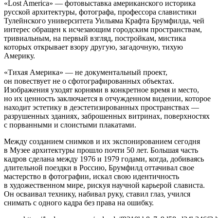
«Lost America» — фотовыставка американского историка
русской архитектуры, фотографа, профессора славистики
Тулейнского университета Уильяма Крафта Брумфилда, чей
интерес обращен к исчезающим городским пространствам,
тривиальным, на первый взгляд, постройкам, мистика
которых открывает взору другую, загадочную, тихую
Америку.
«Тихая Америка» — не документальный проект,
он повествует не о сфотографированных объектах.
Изображения уходят корнями в конкретное время и место,
но их ценность заключается в отчужденном видении, которое
находит эстетику в деэстетизированных пространствах —
разрушенных зданиях, заброшенных витринах, поверхностях
с порванными и слоистыми плакатами.
Между созданием снимков и их экспонированием сегодня
в Музее архитектуры прошло почти 50 лет. Большая часть
кадров сделана между 1976 и 1979 годами, когда, добиваясь
длительной поездки в Россию, Брумфилд оттачивал свое
мастерство в фотографии, искал свою идентичность
в художественном мире, рискуя научной карьерой слависта.
Он осваивал технику, набивал руку, ставил глаз, учился
снимать с одного кадра без права на ошибку.