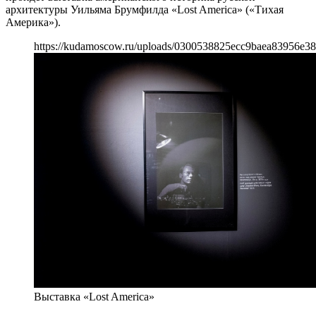
архитектуры Уильяма Брумфилда «Lost America» («Тихая
Америка»).
https://kudamoscow.ru/uploads/0300538825ecc9baea83956e3
Выставка «Lost America»