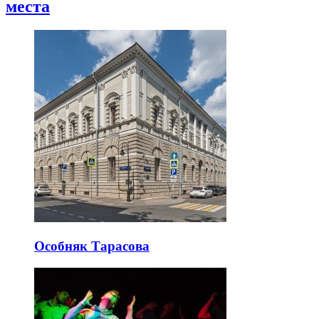
места
Особняк Тарасова