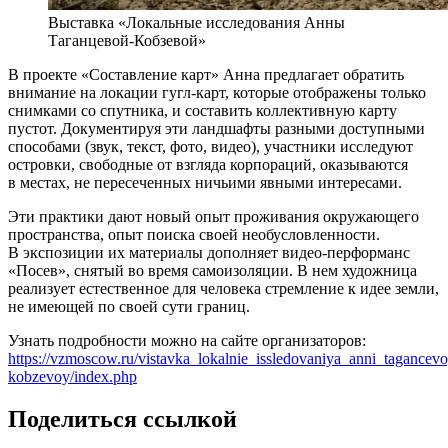
Выставка «Локальные исследования Анны
Таганцевой-Кобзевой»
В проекте «Составление карт» Анна предлагает обратить
внимание на локации гугл-карт, которые отображены только
снимками со спутника, и составить коллективную карту
пустот. Документируя эти ландшафты разными доступными
способами (звук, текст, фото, видео), участники исследуют
островки, свободные от взгляда корпораций, оказываются
в местах, не пересеченных ничьими явными интересами.
Эти практики дают новый опыт проживания окружающего
пространства, опыт поиска своей необусловленности.
В экспозиции их материалы дополняет видео-перформанс
«Посев», снятый во время самоизоляции. В нем художница
реализует естественное для человека стремление к идее земли,
не имеющей по своей сути границ.
Узнать подробности можно на сайте организаторов:
https://vzmoscow.ru/vistavka_lokalnie_issledovaniya_anni_tagancevo
kobzevoy/index.php
Поделиться ссылкой