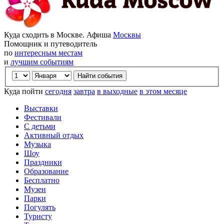
Куда сходить в Москве. Афиша
Москвы
Помощник и путеводитель
по
интересным местам
и
лучшим событиям
Куда пойти
сегодня
завтра
в выходные
в этом месяце
Выставки
Фестивали
С детьми
Активный отдых
Музыка
Шоу
Праздники
Образование
Бесплатно
Музеи
Парки
Погулять
Туристу