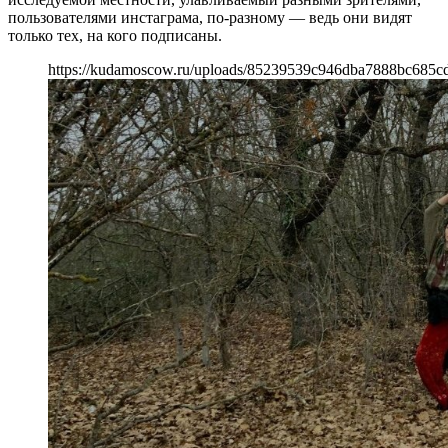
пользователями инстаграма, по-разному — ведь они видят
только тех, на кого подписаны.
https://kudamoscow.ru/uploads/85239539c946dba7888bc685c