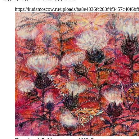
https://kudamoscow.ru/uploads/ba8e4836fc283f4f3457c40f6bf