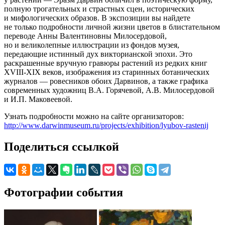
полную трогательных и страстных сцен, исторических
и мифологических образов. В экспозиции вы найдете
не только подробности личной жизни цветов в блистательном
переводе Анны Валентиновны Милосердовой,
но и великолепные иллюстрации из фондов музея,
передающие истинный дух викторианской эпохи. Это
раскрашенные вручную гравюры растений из редких книг
XVIII-XIX веков, изображения из старинных ботанических
журналов — ровесников обоих Дарвинов, а также графика
современных художниц В.А. Горячевой, А.В. Милосердовой
и И.П. Маковеевой.
Узнать подробности можно на сайте организаторов:
http://www.darwinmuseum.ru/projects/exhibition/lyubov-rastenij
Поделиться ссылкой
Фотографии события