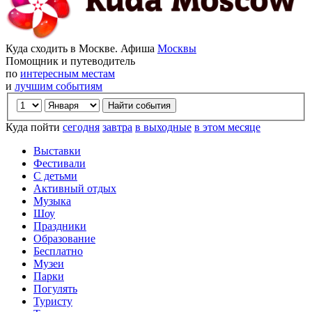
Куда сходить в Москве. Афиша
Москвы
Помощник и путеводитель
по
интересным местам
и
лучшим событиям
Куда пойти
сегодня
завтра
в выходные
в этом месяце
Выставки
Фестивали
С детьми
Активный отдых
Музыка
Шоу
Праздники
Образование
Бесплатно
Музеи
Парки
Погулять
Туристу