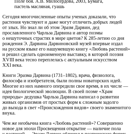
Поле боя. А.В. Милосердова, 2003, Бумага,
пастель масляная, гуашь
Сегодня многочисленные опыты ученых доказали, что
растения чувствуют и даже могут отличить добрых людей
от злых. Но знал ли об этом Эразм Дарвин, дед
прославленного Чарльза Дарвина и автор поэмы
о нешуточных страстях в мире цветов? К 285-летию со дня
рождения Э. Дарвина Дарвиновский музей впервые издал
на русском языке его нашумевшую книгу «Любовь растений»
и решил сделать одноименную выставку, в которой поэзия
XVIII века тесно переплелась с актуальным искусством
XXI века.
Книги Эразма Дарвина (1731–1802), врача, физиолога,
философа и изобретателя, были полны новаторских идей.
Многие из них намного опередили свое время, в их числе —
идея биологической эволюции. В своей поэме «Храм
природы» дедушка Чарльза Дарвина написал о развитии
живых организмов от простых форм к сложным задолго
до выхода в свет «Происхождения видов» своего знаменитого
внука.
Чем же необычна книга «Любовь растений»? Совершенно
новое для эпохи Просвещения открытие — наличие пола
у растений — Эразм Дарвин обличил в поэтическую форму,