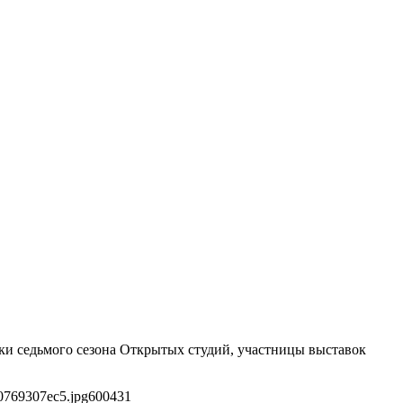
тки седьмого сезона Открытых студий, участницы выставок
0769307ec5.jpg
600
431