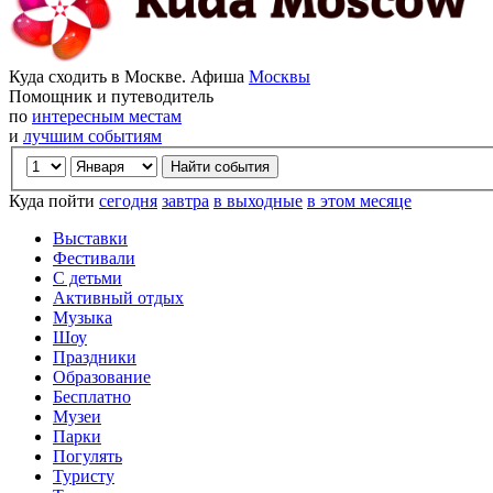
Куда сходить в Москве. Афиша
Москвы
Помощник и путеводитель
по
интересным местам
и
лучшим событиям
Куда пойти
сегодня
завтра
в выходные
в этом месяце
Выставки
Фестивали
С детьми
Активный отдых
Музыка
Шоу
Праздники
Образование
Бесплатно
Музеи
Парки
Погулять
Туристу