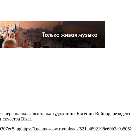
йдет персональная выставка художницы Евгении Войнар, резиден
искусства Bizar.
9307ec5.jpg
https://kudamoscow.ru/uploads/521a4892198e60b3a9a505