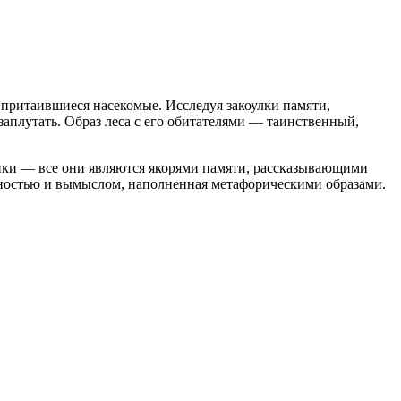
 притаившиеся насекомые. Исследуя закоулки памяти,
 заплутать. Образ леса с его обитателями — таинственный,
чики — все они являются якорями памяти, рассказывающими
льностью и вымыслом, наполненная метафорическими образами.