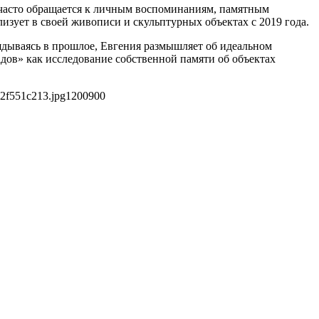
часто обращается к личным воспоминаниям, памятным
изует в своей живописи и скульптурных объектах с 2019 года.
ядываясь в прошлое, Евгения размышляет об идеальном
адов» как исследование собственной памяти об объектах
2f551c213.jpg
1200
900