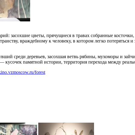
рий: засохшие цветы, прячущиеся в травах собранные косточки,
транству, враждебному к человеку, в котором легко потеряться и
увший среди деревьев, засохшая ветвь рябины, мухоморы и зай
» — кусочек памятной истории, территория перехода между реа
okino.vzmoscow.ru/forest