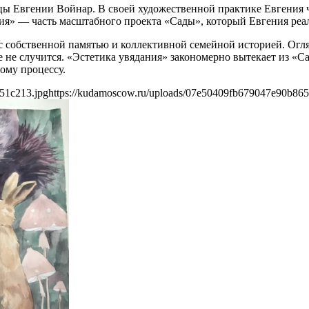
цы Евгении Войнар. В своей художественной практике Евгения 
ия» — часть масштабного проекта «Сады», который Евгения реал
с собственной памятью и коллективной семейной историей. Огл
 не случится. «Эстетика увядания» закономерно вытекает из «С
ому процессу.
51c213.jpg
https://kudamoscow.ru/uploads/07e50409fb679047e90b865