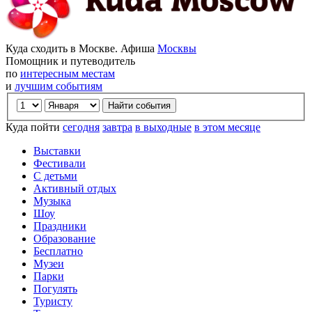
Куда сходить в Москве. Афиша
Москвы
Помощник и путеводитель
по
интересным местам
и
лучшим событиям
Куда пойти
сегодня
завтра
в выходные
в этом месяце
Выставки
Фестивали
С детьми
Активный отдых
Музыка
Шоу
Праздники
Образование
Бесплатно
Музеи
Парки
Погулять
Туристу