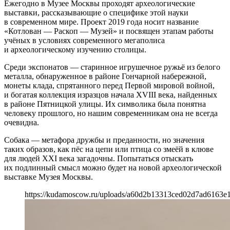
Ежегодно в Музее Москвы проходят археологические
выставки, рассказывающие о специфике этой науки
в современном мире. Проект 2019 года носит название
«Котлован — Раскоп — Музей» и посвящен этапам работы
учёных в условиях современного мегаполиса
и археологическому изучению столицы.
Среди экспонатов — старинное игрушечное ружьё из белого
металла, обнаруженное в районе Гончарной набережной,
монеты клада, спрятанного перед Первой мировой войной,
и богатая коллекция изразцов начала XVIII века, найденных
в районе Пятницкой улицы. Их символика была понятна
человеку прошлого, но нашим современникам она не всегда
очевидна.
Собака — метафора дружбы и преданности, но значения
таких образов, как пёс на цепи или птица со змеёй в клюве
для людей XXI века загадочны. Попытаться отыскать
их подлинный смысл можно будет на новой археологической
выставке Музея Москвы.
https://kudamoscow.ru/uploads/a60d2b13313ced02d7ad6163e1