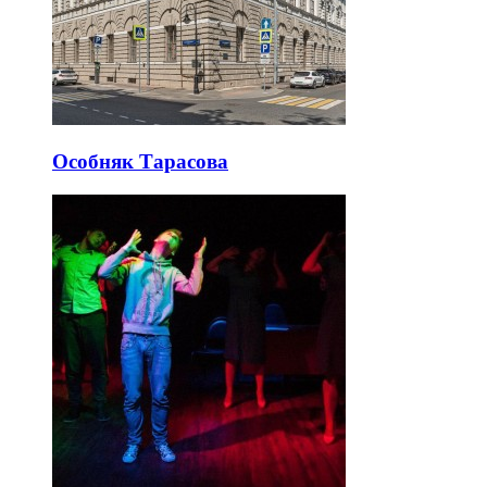
Особняк Тарасова