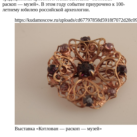
раскоп — музей». В этом году событие приурочено к 100-
летнему юбилею российской археологии.
https://kudamoscow.ru/uploads/cd67797858d5918f7072d28c09
Выставка «Котлован — раскоп — музей»