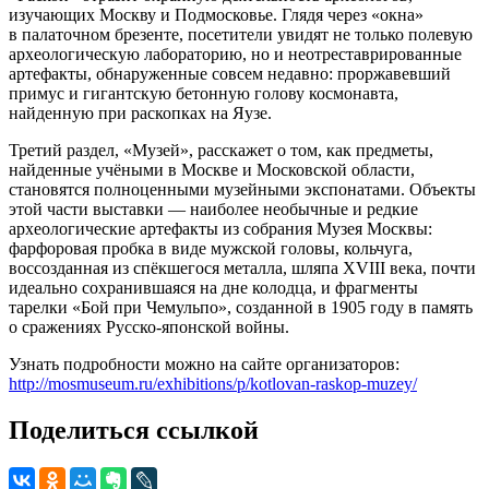
изучающих Москву и Подмосковье. Глядя через «окна»
в палаточном брезенте, посетители увидят не только полевую
археологическую лабораторию, но и неотреставрированные
артефакты, обнаруженные совсем недавно: проржавевший
примус и гигантскую бетонную голову космонавта,
найденную при раскопках на Яузе.
Третий раздел, «Музей», расскажет о том, как предметы,
найденные учёными в Москве и Московской области,
становятся полноценными музейными экспонатами. Объекты
этой части выставки — наиболее необычные и редкие
археологические артефакты из собрания Музея Москвы:
фарфоровая пробка в виде мужской головы, кольчуга,
воссозданная из спёкшегося металла, шляпа XVIII века, почти
идеально сохранившаяся на дне колодца, и фрагменты
тарелки «Бой при Чемульпо», созданной в 1905 году в память
о сражениях Русско-японской войны.
Узнать подробности можно на сайте организаторов:
http://mosmuseum.ru/exhibitions/p/kotlovan-raskop-muzey/
Поделиться ссылкой