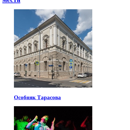
Особняк Тарасова