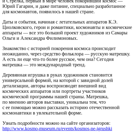
и Стрелка, первый в мире человек покоривший космос —
Юрий Гагарин, и даже питание, специально разработанное
для космонавтов, появилось в нашей стране.
Даты и события, начиная с летательных аппаратов К.Э.
Циолковского, герои и романтики, космонавты и космические
аппараты — все это большой проект художников из Самары
Ольги и Александра Филимоновых.
Знакомство с историей покорения космоса происходит
неожиданно, через средство фольклора — русскую матрешку.
А есть ли еще что-то более русское, чем она? Сегодня
матрешка — это международный тренд.
Деревянная игрушка в руках художников становится
универсальной формой, на которой с завидной долей
детализации, авторы воспроизводят внешний вид
космических аппаратов или портреты участников
космической программы нашей страны. Матрешка,
по мнению авторов выставки, уникальна тем, что
с ее помощью можно рассказать историю отечественной
космонавтики в увлекательной форме.
Узнать подробности можно на сайте организаторов:
http://www.kosmo-museum.ru/events/kosmos-ne-igrushki