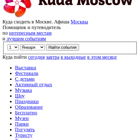
Куда сходить в Москве. Афиша
Москвы
Помощник и путеводитель
по
интересным местам
и
лучшим событиям
Куда пойти
сегодня
завтра
в выходные
в этом месяце
Выставки
Фестивали
С детьми
Активный отдых
Музыка
Шоу
Праздники
Образование
Бесплатно
Музеи
Парки
Погулять
Туристу