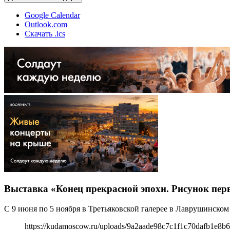
Google Calendar
Outlook.com
Скачать .ics
Выставка «Конец прекрасной эпохи. Рисунок пер
С 9 июня по 5 ноября в Третьяковской галерее в Лаврушинско
https://kudamoscow.ru/uploads/9a2aade98c7c1f1c70dafb1e8b6