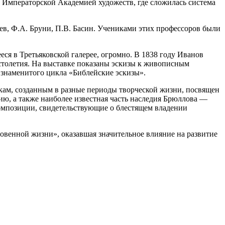
с Императорской Академией художеств, где сложилась система
ев, Ф.А. Бруни, П.В. Басин. Учениками этих профессоров были
ся в Третьяковской галерее, огромно. В 1838 году Иванов
 столетия. На выставке показаны эскизы к живописным
 знаменитого цикла «Библейские эскизы».
кам, созданным в разные периоды творческой жизни, посвящен
ию, а также наиболее известная часть наследия Брюллова —
омпозиции, свидетельствующие о блестящем владении
овенной жизни», оказавшая значительное влияние на развитие