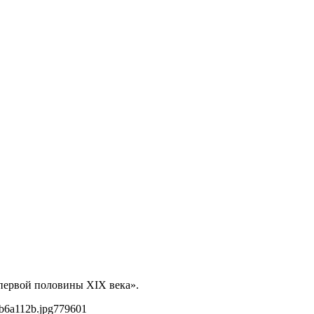
 первой половины XIX века».
b6a112b.jpg
779
601