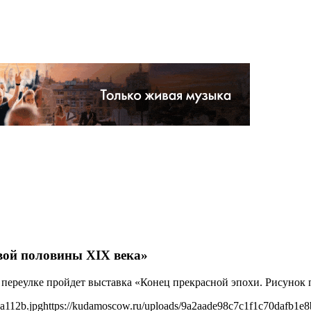
вой половины XIX века»
м переулке пройдет выставка «Конец прекрасной эпохи. Рисунок
a112b.jpg
https://kudamoscow.ru/uploads/9a2aade98c7c1f1c70dafb1e8