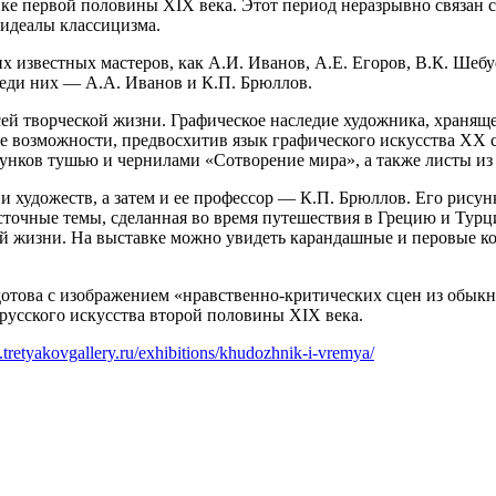
ке первой половины XIX века. Этот период неразрывно связан 
 идеалы классицизма.
 известных мастеров, как А.И. Иванов, А.Е. Егоров, В.К. Шебу
еди них — А.А. Иванов и К.П. Брюллов.
ей творческой жизни. Графическое наследие художника, хранящее
ые возможности, предвосхитив язык графического искусства ХХ
унков тушью и чернилами «Сотворение мира», а также листы из
художеств, а затем и ее профессор — К.П. Брюллов. Его рисун
осточные темы, сделанная во время путешествия в Грецию и Турц
й жизни. На выставке можно увидеть карандашные и перовые к
отова с изображением «нравственно-критических сцен из обыкн
русского искусства второй половины XIX века.
tretyakovgallery.ru/exhibitions/khudozhnik-i-vremya/