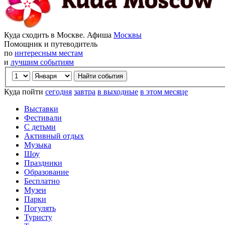
Куда сходить в Москве. Афиша
Москвы
Помощник и путеводитель
по
интересным местам
и
лучшим событиям
Куда пойти
сегодня
завтра
в выходные
в этом месяце
Выставки
Фестивали
С детьми
Активный отдых
Музыка
Шоу
Праздники
Образование
Бесплатно
Музеи
Парки
Погулять
Туристу