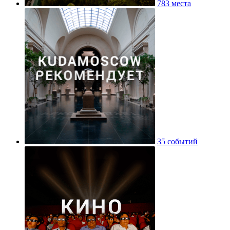
783 места
35 событий