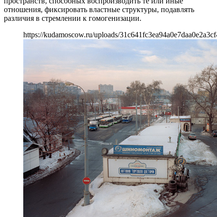
пространств, способных воспроизводить те или иные
отношения, фиксировать властные структуры, подавлять
различия в стремлении к гомогенизации.
https://kudamoscow.ru/uploads/31c641fc3ea94a0e7daa0e2a3cf