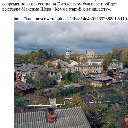
современного искусства на Гоголевском бульваре пройдет
выставка Максима Шера «Комментарий к ландшафту».
https://kudamoscow.ru/uploads/efba814e48017892688c12cf19