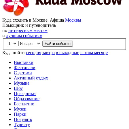
Куда сходить в Москве. Афиша
Москвы
Помощник и путеводитель
по
интересным местам
и
лучшим событиям
Куда пойти
сегодня
завтра
в выходные
в этом месяце
Выставки
Фестивали
С детьми
Активный отдых
Музыка
Шоу
Праздники
Образование
Бесплатно
Музеи
Парки
Погулять
Туристу