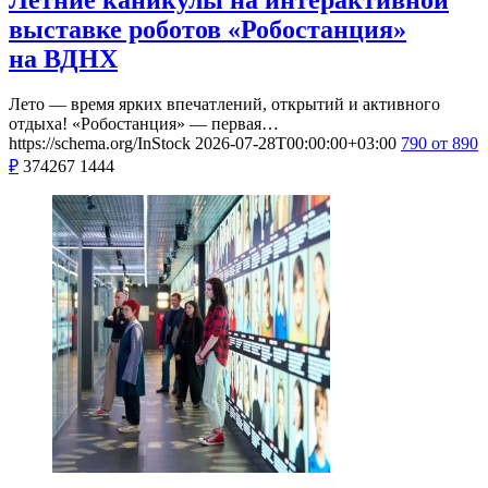
выставке роботов «Робостанция»
на ВДНХ
Лето — время ярких впечатлений, открытий и активного
отдыха! «Робостанция» — первая…
https://schema.org/InStock
2026-07-28T00:00:00+03:00
790
от 890
₽
374267
1444