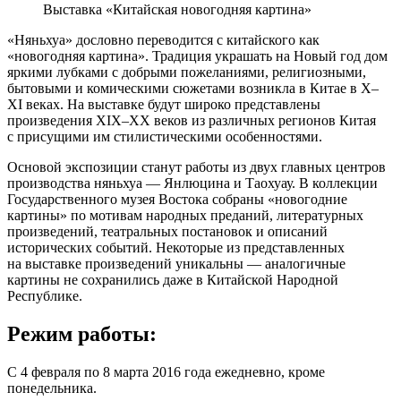
Выставка «Китайская новогодняя картина»
«Няньхуа» дословно переводится с китайского как
«новогодняя картина». Традиция украшать на Новый год дом
яркими лубками с добрыми пожеланиями, религиозными,
бытовыми и комическими сюжетами возникла в Китае в X–
XI веках. На выставке будут широко представлены
произведения XIX–XX веков из различных регионов Китая
с присущими им стилистическими особенностями.
Основой экспозиции станут работы из двух главных центров
производства няньхуа — Янлюцина и Таохуау. В коллекции
Государственного музея Востока собраны «новогодние
картины» по мотивам народных преданий, литературных
произведений, театральных постановок и описаний
исторических событий. Некоторые из представленных
на выставке произведений уникальны — аналогичные
картины не сохранились даже в Китайской Народной
Республике.
Режим работы:
C 4 февраля по 8 марта 2016 года ежедневно, кроме
понедельника.