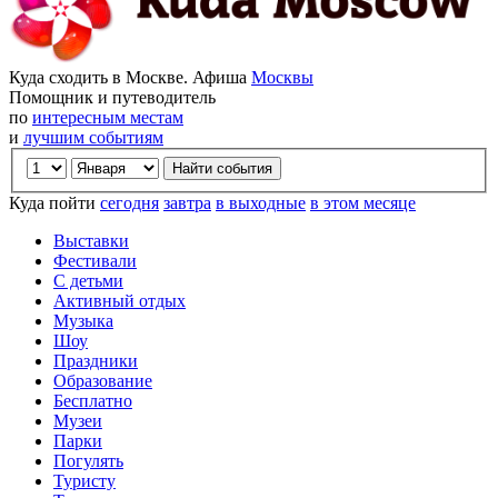
Куда сходить в Москве. Афиша
Москвы
Помощник и путеводитель
по
интересным местам
и
лучшим событиям
Куда пойти
сегодня
завтра
в выходные
в этом месяце
Выставки
Фестивали
С детьми
Активный отдых
Музыка
Шоу
Праздники
Образование
Бесплатно
Музеи
Парки
Погулять
Туристу