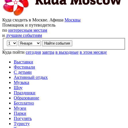
Куда сходить в Москве. Афиша
Москвы
Помощник и путеводитель
по
интересным местам
и
лучшим событиям
Куда пойти
сегодня
завтра
в выходные
в этом месяце
Выставки
Фестивали
С детьми
Активный отдых
Музыка
Шоу
Праздники
Образование
Бесплатно
Музеи
Парки
Погулять
Туристу