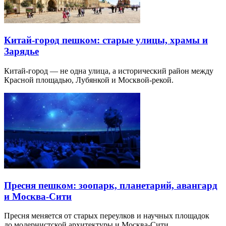
Китай-город пешком: старые улицы, храмы и
Зарядье
Китай-город — не одна улица, а исторический район между
Красной площадью, Лубянкой и Москвой-рекой.
Пресня пешком: зоопарк, планетарий, авангард
и Москва-Сити
Пресня меняется от старых переулков и научных площадок
до модернистской архитектуры и Москва-Сити.