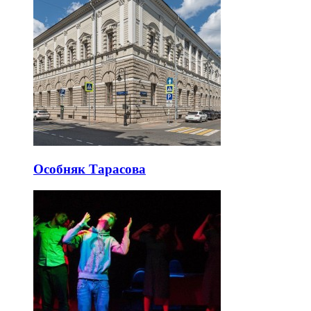
Особняк Тарасова