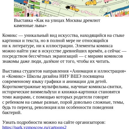
Выставка «Как на улицах Москвы дремлют
каменные львы»
Комикс — уникальный вид искусства, находящийся на стыке
картинки и текста, но в полной мере не относящийся
ни к литературе, ни к иллюстрации. Элементы комикса
можно найти уже в искусстве древнейших времён, а сейчас —
посредством бессчётных экранизаций — с мирами комиксов
знакомы даже люди, далёкие от того, чтобы их читать.
Выставка студентов направления «Анимация и иллюстрация»
и «Комикс» Школы дизайна НИУ ВШЭ посвящена
современному языку графики и анимации для детей.
Короткометражные мультфильмы, научные комиксы-свитки,
исторические виммельбухи и книжки-картинки становятся
теми жанрами, с помощью которых родители говорят
с ребенком на самые разные, порой довольно сложные, темы,
будь то переезд, революция или особенности поведения
бактерий.
Узнать подробности можно на сайте организаторов:
https://park.vzmoscow.ru/cartoons2