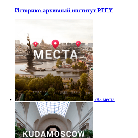
Историко-архивный институт РГГУ
783 места