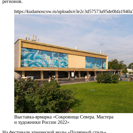
регионов.
https://kudamoscow.ru/uploads/e3e2c3d57573a95de0bfa1940a
Выставка-ярмарка «Сокровища Севера. Мастера
и художники России 2022»
На фестивале этнической моды «Полярный стиль»