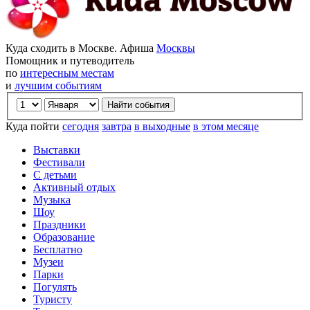
Куда сходить в Москве. Афиша
Москвы
Помощник и путеводитель
по
интересным местам
и
лучшим событиям
Куда пойти
сегодня
завтра
в выходные
в этом месяце
Выставки
Фестивали
С детьми
Активный отдых
Музыка
Шоу
Праздники
Образование
Бесплатно
Музеи
Парки
Погулять
Туристу