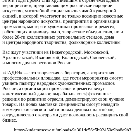
За эти годы проект стал крупнейшим в стране ежегодным
мероприятием, представляющим российское народное
искусство, масштабной социально-значимой культурной
акцией, в которой участвуют не только всемирно известные
центры народного искусства, предприятия и организации
промыслов, мастера и художники промыслов и ремесел,
работающих индивидуально, творческие объединения, но и
более 20-ти коллективных региональных стендов, дома
и центры народного творчества, фольклорные коллективы.
Вас ждут участники из Нижегородской, Московской,
Архангельской, Ивановской, Вологодской, Смоленской,
и многих других регионов России.
«ЛАДЬЯ» — это творческая лаборатория, авторитетная
профессиональная площадка, где гости мероприятия смогут
увидеть палитру народных художественных промыслов
России, а организации промыслов и ремесел ведут
конструктивный диалог, вырабатывают эффективные
решения по развитию отрасли, демонстрируют свои лучшие
товары. На полях выставки специалисты смогут наладить
коммерческие связи и найти новых деловых партнёров,
сотрудничество с которыми даст возможность расширить свой
бизнес.
https://kudamoscow.ru/uploads/9a301dc56c5b92459e9ba8e9b