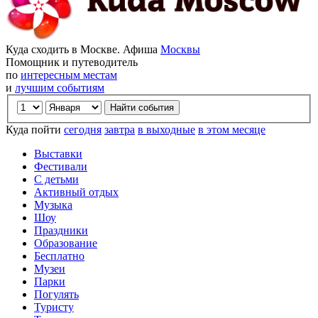
Куда сходить в Москве. Афиша
Москвы
Помощник и путеводитель
по
интересным местам
и
лучшим событиям
Куда пойти
сегодня
завтра
в выходные
в этом месяце
Выставки
Фестивали
С детьми
Активный отдых
Музыка
Шоу
Праздники
Образование
Бесплатно
Музеи
Парки
Погулять
Туристу