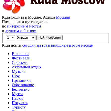
Куда сходить в Москве. Афиша
Москвы
Помощник и путеводитель
по
интересным местам
и
лучшим событиям
Куда пойти
сегодня
завтра
в выходные
в этом месяце
Выставки
Фестивали
С детьми
Активный отдых
Музыка
Шоу
Праздники
Образование
Бесплатно
Музеи
Парки
Погулять
Туристу