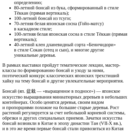
определению;
80-летний бонсай из бука, сформированный в стиле
Тёккан (прямая вертикаль);
100-летний бонсай из тсуги;
70-летняя белая японская сосна (Гойо-матсу)
в каскадном стиле;
100-летняя белая японская сосна в стиле Тёккан (прямая
вертикаль);
40-летний клен дланевидный сорта «Беничидори»
в стиле Сокан (отец и сын), и многие другие
уникальные деревья.
В рамках выставки пройдут тематические лекции, мастер-
классы по формированию бонсай и уходу за ними,
поэтический конкурс классических японских трехстиший
хайку на тему бонсай и другие увлекательные мероприятия.
Бонсай (яп. 盆栽 — «выращенное в подносе») — японское
искусство выращивания миниатюрных деревьев в небольших
контейнерах. Особо ценятся деревья, своим видом
и пропорциями похожие на большие старые деревья. Рост
растений регулируется за счет небольшой корневой системы,
обрезки и других специальных приемов. Зачатки искусства
бонсай возникли в Китае в эпоху династии Тан (VII-X вв.),
и в это же время первые бонсай стали привозиться из Китая