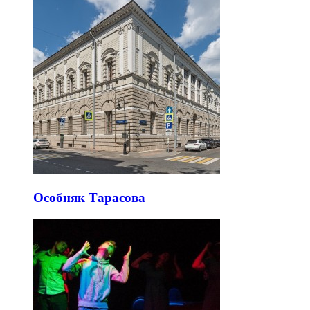
Особняк Тарасова