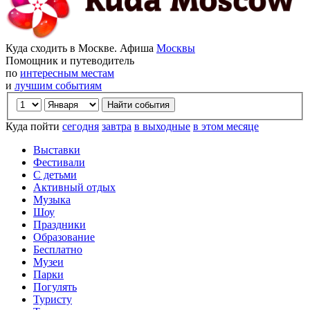
Куда сходить в Москве. Афиша
Москвы
Помощник и путеводитель
по
интересным местам
и
лучшим событиям
Куда пойти
сегодня
завтра
в выходные
в этом месяце
Выставки
Фестивали
С детьми
Активный отдых
Музыка
Шоу
Праздники
Образование
Бесплатно
Музеи
Парки
Погулять
Туристу