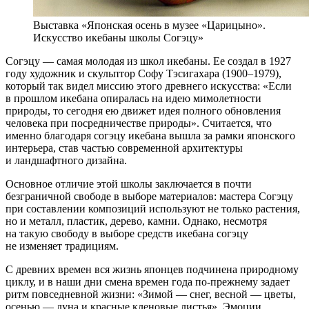
Выставка «Японская осень в музее «Царицыно».
Искусство икебаны школы Согэцу»
Согэцу — самая молодая из школ икебаны. Ее создал в 1927
году художник и скульптор Софу Тэсигахара (1900–1979),
который так видел миссию этого древнего искусства: «Если
в прошлом икебана опиралась на идею мимолетности
природы, то сегодня ею движет идея полного обновления
человека при посредничестве природы». Считается, что
именно благодаря согэцу икебана вышла за рамки японского
интерьера, став частью современной архитектуры
и ландшафтного дизайна.
Основное отличие этой школы заключается в почти
безграничной свободе в выборе материалов: мастера Согэцу
при составлении композиций используют не только растения,
но и металл, пластик, дерево, камни. Однако, несмотря
на такую свободу в выборе средств икебана согэцу
не изменяет традициям.
С древних времен вся жизнь японцев подчинена природному
циклу, и в наши дни смена времен года по-прежнему задает
ритм повседневной жизни: «Зимой — снег, весной — цветы,
осенью — луна и красные кленовые листья». Эмоции,