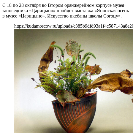
С 18 по 28 октября во Втором оранжерейном корпусе музея-
заповедника «Царицыно» пройдет выставка «Японская осень
в музее «Царицыно». Искусство икебаны школы Согэцу».
https://kudamoscow.ru/uploads/c385b9dfd93a1f4c587143a8e20