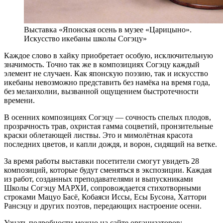
Выставка «Японская осень в музее «Царицыно».
Искусство икебаны школы Согэцу»
Каждое слово в хайку приобретает особую, исключительную
значимость. Точно так же в композициях Согэцу каждый
элемент не случаен. Как японскую поэзию, так и искусство
икебаны невозможно представить без намёка на время года,
без меланхолии, вызванной ощущением быстротечности
времени.
В осенних композициях Согэцу — сочность спелых плодов,
прозрачность трав, охристая гамма соцветий, пронзительные
краски облетающей листвы. Это и мимолётная красота
последних цветов, и капли дождя, и ворон, сидящий на ветке.
За время работы выставки посетители смогут увидеть 28
композиций, которые будут сменяться в экспозиции. Каждая
из работ, созданных преподавателями и выпускниками
Школы Согэцу МАРХИ, сопровождается стихотворными
строками Мацуо Басё, Кобаяси Иссы, Есы Бусона, Хаттори
Рансэцу и других поэтов, передающих настроение осени.
Узнать подробности можно на сайте организаторов: