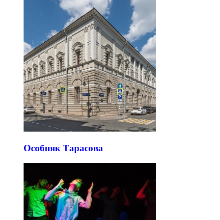
Особняк Тарасова