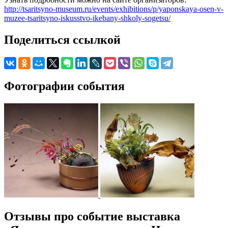
http://tsaritsyno-museum.ru/events/exhibitions/p/yaponskaya-osen-v-
muzee-tsaritsyno-iskusstvo-ikebany-shkoly-sogetsu/
Поделиться ссылкой
Фотографии события
Отзывы про событие выставка