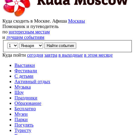
Куда сходить в Москве. Афиша
Москвы
Помощник и путеводитель
по
интересным местам
и
лучшим событиям
Куда пойти
сегодня
завтра
в выходные
в этом месяце
Выставки
Фестивали
С детьми
Активный отдых
Музыка
Шоу
Праздники
Образование
Бесплатно
Музеи
Парки
Погулять
Туристу