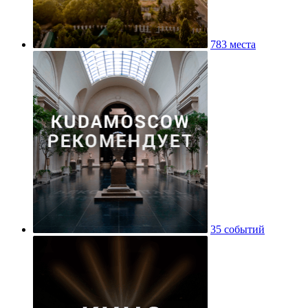
783 места
35 событий