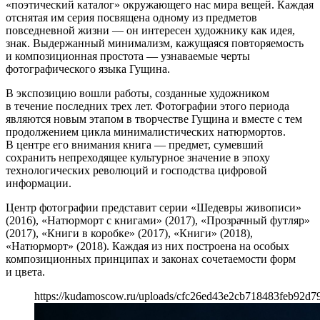
«поэтический каталог» окружающего нас мира вещей. Каждая
отснятая им серия посвящена одному из предметов
повседневной жизни — он интересен художнику как идея,
знак. Выдержанный минимализм, кажущаяся повторяемость
и композиционная простота — узнаваемые черты
фотографического языка Гущина.
В экспозицию вошли работы, созданные художником
в течение последних трех лет. Фотографии этого периода
являются новым этапом в творчестве Гущина и вместе с тем
продолжением цикла минималистических натюрмортов.
В центре его внимания книга — предмет, сумевший
сохранить непреходящее культурное значение в эпоху
технологических революций и господства цифровой
информации.
Центр фотографии представит серии «Шедевры живописи»
(2016), «Натюрморт с книгами» (2017), «Прозрачный футляр»
(2017), «Книги в коробке» (2017), «Книги» (2018),
«Натюрморт» (2018). Каждая из них построена на особых
композиционных принципах и законах сочетаемости форм
и цвета.
https://kudamoscow.ru/uploads/cfc26ed43e2cb718483feb92d7