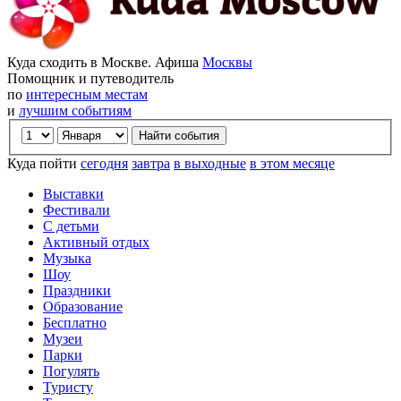
Куда сходить в Москве. Афиша
Москвы
Помощник и путеводитель
по
интересным местам
и
лучшим событиям
Куда пойти
сегодня
завтра
в выходные
в этом месяце
Выставки
Фестивали
С детьми
Активный отдых
Музыка
Шоу
Праздники
Образование
Бесплатно
Музеи
Парки
Погулять
Туристу