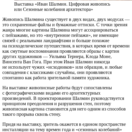
Выставка «Иван Шалмин. Цифровая живопись
или Сезонные колебания архитектора»
Живопись Шалмина существует в двух видах, двух модусах —
это сохраненные файлы и бумажные оттиски. С точки зрения
жанра многие картины Шалмина могут ассоциироваться
с пейзажами, но это «внутренние пейзажи», не имеющие
связей с реальными ландшафтами и больше похожие
на психоделические путешествия, в которых время от времени
как смутные воспоминания проявляются образы с картин
других художников — Уильяма Тернера, Клода Моне,
Винсента Ван Гога. При этом Иван Шалмин никогда
не использует чужих «исходников» или образцов, и любые
совпадения с классиками случайны, они проявляются
спонтанно как работа зрительной памяти художника.
На выставке живописные работы будут сопоставлены
с фотографическими видами его архитектурных
произведений. В проектировании Шалмин руководствуется
принципом преодоления и разрушения стен, поэтому
живописная картина становится для него одним из способов
такого прорыва сквозь стену.
Придя на выставку, зритель окажется в едином пространстве
инсталляции на тему времен года и «сезонных колебаний»