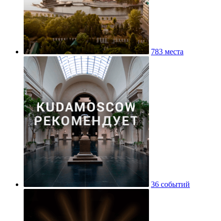
783 места
36 событий