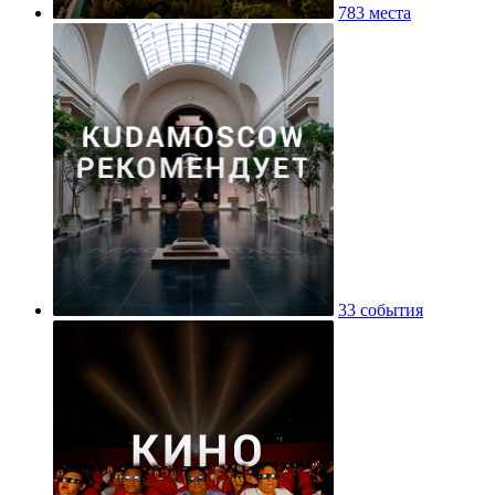
783 места
33 события