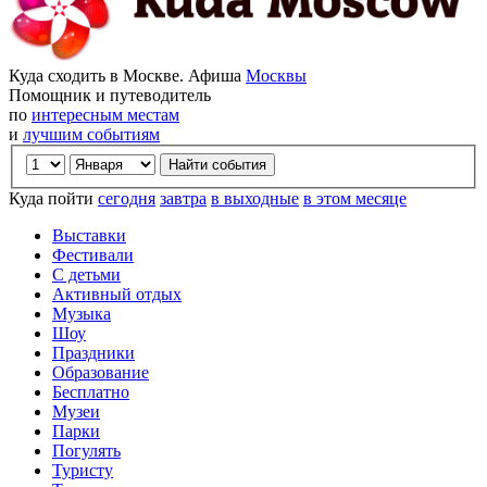
Куда сходить в Москве. Афиша
Москвы
Помощник и путеводитель
по
интересным местам
и
лучшим событиям
Куда пойти
сегодня
завтра
в выходные
в этом месяце
Выставки
Фестивали
С детьми
Активный отдых
Музыка
Шоу
Праздники
Образование
Бесплатно
Музеи
Парки
Погулять
Туристу