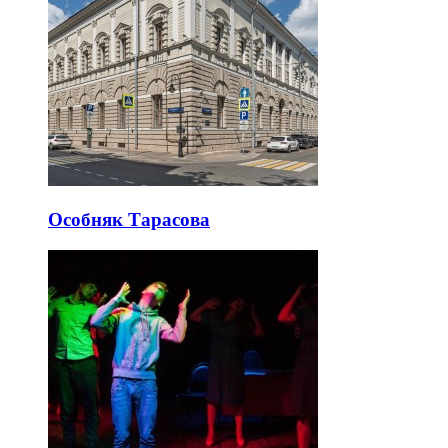
Особняк Тарасова