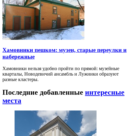
Хамовники пешком: музеи, старые переулки и
набережные
Хамовники нельзя удобно пройти по прямой: музейные
кварталы, Новодевичий ансамбль и Лужники образуют
разные кластеры.
Последние добавленные
интересные
места