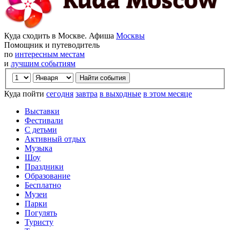
Куда сходить в Москве. Афиша
Москвы
Помощник и путеводитель
по
интересным местам
и
лучшим событиям
Куда пойти
сегодня
завтра
в выходные
в этом месяце
Выставки
Фестивали
С детьми
Активный отдых
Музыка
Шоу
Праздники
Образование
Бесплатно
Музеи
Парки
Погулять
Туристу