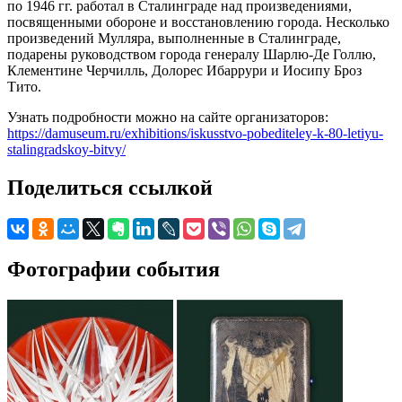
по 1946 гг. работал в Сталинграде над произведениями,
посвященными обороне и восстановлению города. Несколько
произведений Мулляра, выполненные в Сталинграде,
подарены руководством города генералу Шарлю-Де Голлю,
Клементине Черчилль, Долорес Ибаррури и Иосипу Броз
Тито.
Узнать подробности можно на сайте организаторов:
https://damuseum.ru/exhibitions/iskusstvo-pobediteley-k-80-letiyu-
stalingradskoy-bitvy/
Поделиться ссылкой
Фотографии события