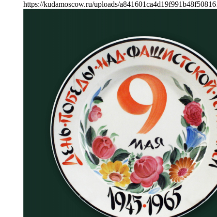
https://kudamoscow.ru/uploads/a841601ca4d19f991b48f50816