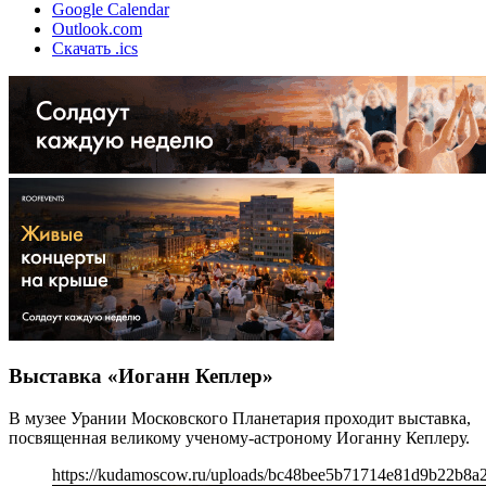
Google Calendar
Outlook.com
Скачать .ics
Выставка «Иоганн Кеплер»
В музее Урании Московского Планетария проходит выставка,
посвященная великому ученому-астроному Иоганну Кеплеру.
https://kudamoscow.ru/uploads/bc48bee5b71714e81d9b22b8a2