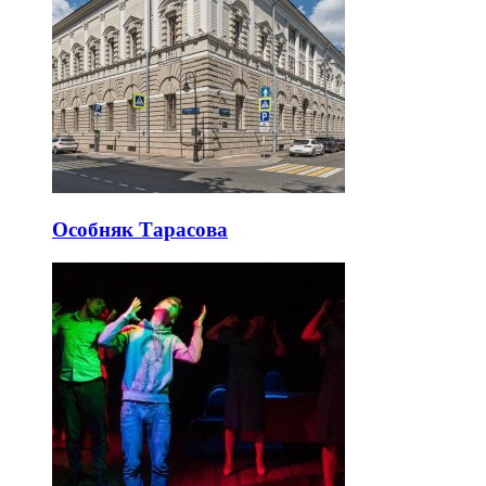
Особняк Тарасова