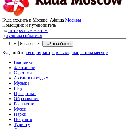
Куда сходить в Москве. Афиша
Москвы
Помощник и путеводитель
по
интересным местам
и
лучшим событиям
Куда пойти
сегодня
завтра
в выходные
в этом месяце
Выставки
Фестивали
С детьми
Активный отдых
Музыка
Шоу
Праздники
Образование
Бесплатно
Музеи
Парки
Погулять
Туристу