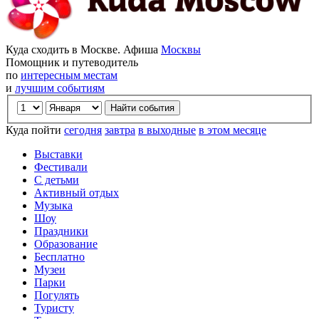
Куда сходить в Москве. Афиша
Москвы
Помощник и путеводитель
по
интересным местам
и
лучшим событиям
Куда пойти
сегодня
завтра
в выходные
в этом месяце
Выставки
Фестивали
С детьми
Активный отдых
Музыка
Шоу
Праздники
Образование
Бесплатно
Музеи
Парки
Погулять
Туристу