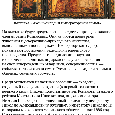
Выставка «Иконы-складни императорской семьи»
На выставке будут представлены предметы, принадлежавшие
членам семьи Романовых. Они являются шедеврами
живописи и декоративно-прикладного искусства,
выполненными поставщиками Императорского Двора,
показывают достижения технологий ювелирного
производства. Представители династии получали
их в качестве памятных подарков по случаю появления
на свет новорожденных младенцев, совершеннолетия, —
события частной жизни семьи Романовых выходили за рамки
обычных семейных торжеств.
Среди экспонатов из частных собраний — складень,
созданный по случаю рождения (в первый год жизни)
великого князя Николая Константиновича Романова, старшего
ребенка Константина Николаевича, внука императора
Николая I, и складень, поднесенный наследнику цесаревичу
Николаю Александровичу (будущему императору Николаю II)
от охраны московского мещанского общества в мае 1886 года.
С рождением цесаревича Алексия связан складень,