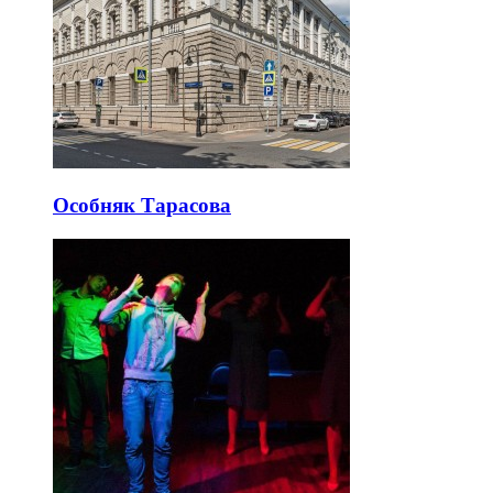
Особняк Тарасова