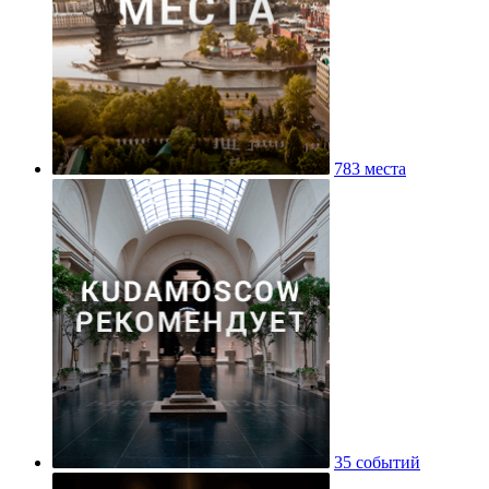
783 места
35 событий