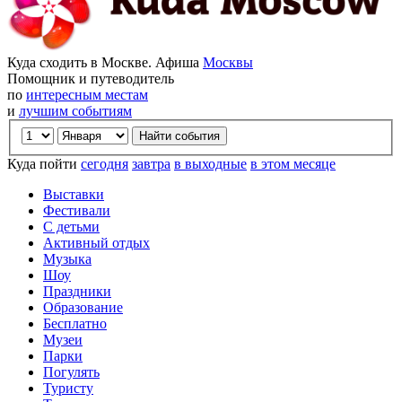
Куда сходить в Москве. Афиша
Москвы
Помощник и путеводитель
по
интересным местам
и
лучшим событиям
Куда пойти
сегодня
завтра
в выходные
в этом месяце
Выставки
Фестивали
С детьми
Активный отдых
Музыка
Шоу
Праздники
Образование
Бесплатно
Музеи
Парки
Погулять
Туристу