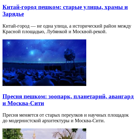
Китай-город пешком: старые улицы, храмы и
Зарядье
Китай-город — не одна улица, а исторический район между
Красной площадью, Лубянкой и Москвой-рекой.
Пресня пешком: зоопарк, планетарий, авангард
и Москва-Сити
Пресня меняется от старых переулков и научных площадок
до модернистской архитектуры и Москва-Сити.