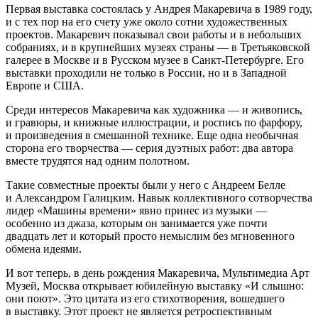
Первая выставка состоялась у Андрея Макаревича в 1989 году,
и с тех пор на его счету уже около сотни художественных
проектов. Макаревич показывал свои работы и в небольших
собраниях, и в крупнейших музеях страны — в Третьяковской
галерее в Москве и в Русском музее в Санкт-Петербурге. Его
выставки проходили не только в России, но и в Западной
Европе и США.
Среди интересов Макаревича как художника — и живопись,
и гравюры, и книжные иллюстрации, и роспись по фарфору,
и произведения в смешанной технике. Еще одна необычная
сторона его творчества — серия дуэтных работ: два автора
вместе трудятся над одним полотном.
Такие совместные проекты были у него с Андреем Белле
и Александром Галицким. Навык коллективного сотворчества
лидер «Машины времени» явно принес из музыки —
особенно из джаза, которым он занимается уже почти
двадцать лет и который просто немыслим без мгновенного
обмена идеями.
И вот теперь, в день рождения Макаревича, Мультимедиа Арт
Музей, Москва открывает юбилейную выставку «И слышно:
они поют». Это цитата из его стихотворения, вошедшего
в выставку. Этот проект не является ретроспективным