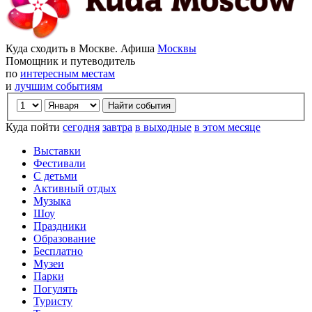
Куда сходить в Москве. Афиша
Москвы
Помощник и путеводитель
по
интересным местам
и
лучшим событиям
Куда пойти
сегодня
завтра
в выходные
в этом месяце
Выставки
Фестивали
С детьми
Активный отдых
Музыка
Шоу
Праздники
Образование
Бесплатно
Музеи
Парки
Погулять
Туристу