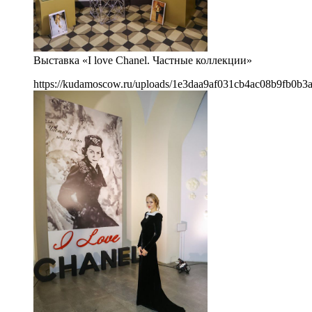
Выставка «I love Chanel. Частные коллекции»
https://kudamoscow.ru/uploads/1e3daa9af031cb4ac08b9fb0b3