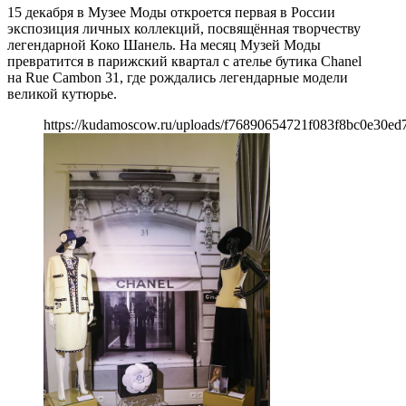
15 декабря в Музее Моды откроется первая в России
экспозиция личных коллекций, посвящённая творчеству
легендарной Коко Шанель. На месяц Музей Моды
превратится в парижский квартал с ателье бутика Chanel
на Rue Cambon 31, где рождались легендарные модели
великой кутюрье.
https://kudamoscow.ru/uploads/f76890654721f083f8bc0e30ed