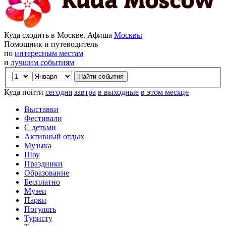
Куда сходить в Москве. Афиша
Москвы
Помощник и путеводитель
по
интересным местам
и
лучшим событиям
Куда пойти
сегодня
завтра
в выходные
в этом месяце
Выставки
Фестивали
С детьми
Активный отдых
Музыка
Шоу
Праздники
Образование
Бесплатно
Музеи
Парки
Погулять
Туристу