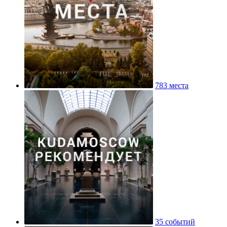
783 места
35 событий