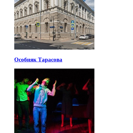
Особняк Тарасова