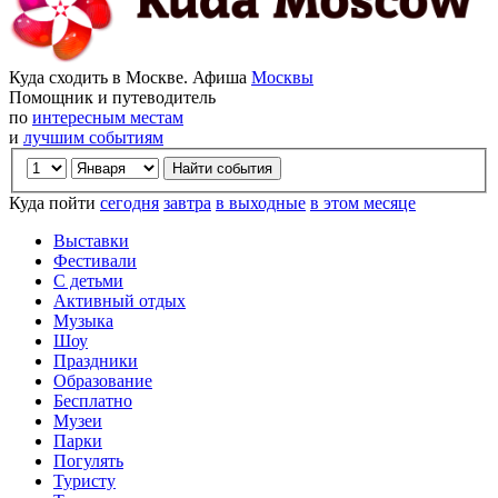
Куда сходить в Москве. Афиша
Москвы
Помощник и путеводитель
по
интересным местам
и
лучшим событиям
Куда пойти
сегодня
завтра
в выходные
в этом месяце
Выставки
Фестивали
С детьми
Активный отдых
Музыка
Шоу
Праздники
Образование
Бесплатно
Музеи
Парки
Погулять
Туристу