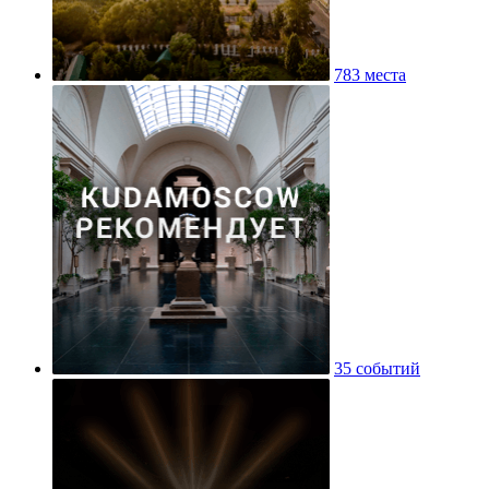
783 места
35 событий