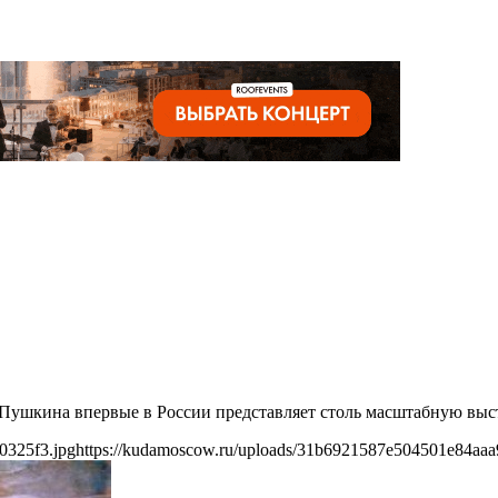
Пушкина впервые в России представляет столь масштабную выст
0325f3.jpg
https://kudamoscow.ru/uploads/31b6921587e504501e84aaa