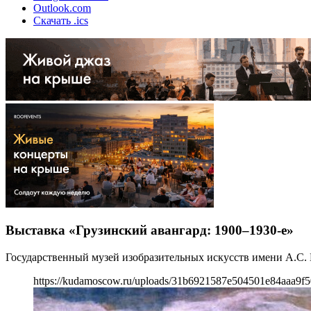
Outlook.com
Скачать .ics
Выставка «Грузинский авангард: 1900–1930-е»
Государственный музей изобразительных искусств имени А.С. 
https://kudamoscow.ru/uploads/31b6921587e504501e84aaa9f5