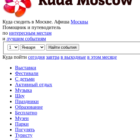
Куда сходить в Москве. Афиша
Москвы
Помощник и путеводитель
по
интересным местам
и
лучшим событиям
Куда пойти
сегодня
завтра
в выходные
в этом месяце
Выставки
Фестивали
С детьми
Активный отдых
Музыка
Шоу
Праздники
Образование
Бесплатно
Музеи
Парки
Погулять
Туристу