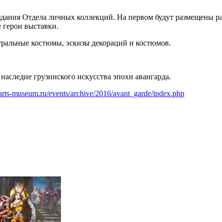
дания Отдела личных коллекций. На первом будут размещены раб
 герои выставки.
атральные костюмы, эскизы декораций и костюмов.
наследие грузинского искусства эпохи авангарда.
arts-museum.ru/events/archive/2016/avant_garde/index.php