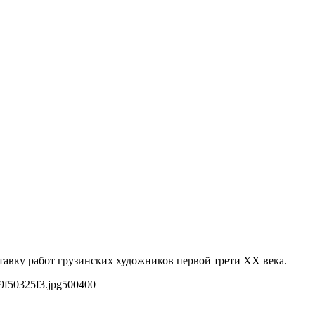
авку работ грузинских художников первой трети ХХ века.
9f50325f3.jpg
500
400