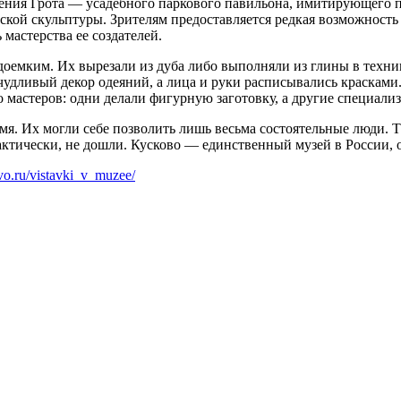
ния Грота — усадебного паркового павильона, имитирующего п
ской скульптуры. Зрителям предоставляется редкая возможность
 мастерства ее создателей.
оемким. Их вырезали из дуба либо выполняли из глины в техни
чудливый декор одеяний, а лица и руки расписывались красками
о мастеров: одни делали фигурную заготовку, а другие специали
я. Их могли себе позволить лишь весьма состоятельные люди. Т
рактически, не дошли. Кусково — единственный музей в России
ovo.ru/vistavki_v_muzee/