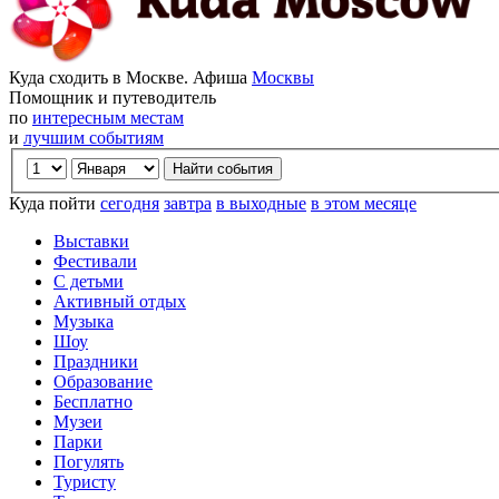
Куда сходить в Москве. Афиша
Москвы
Помощник и путеводитель
по
интересным местам
и
лучшим событиям
Куда пойти
сегодня
завтра
в выходные
в этом месяце
Выставки
Фестивали
С детьми
Активный отдых
Музыка
Шоу
Праздники
Образование
Бесплатно
Музеи
Парки
Погулять
Туристу