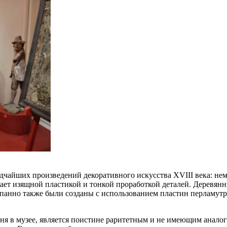
дчайших произведений декоративного искусства XVIII века: нем
адает изящной пластикой и тонкой проработкой деталей. Деревя
анно также были созданы с использованием пластин перламутра
я в музее, является поистине раритетным и не имеющим аналого