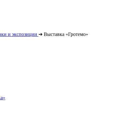
вки и экспозиции
➔
Выставка «Гротемо»
ка»