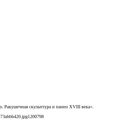
о. Ракушечная скульптура и панно XVIII века».
e73abbb420.jpg
1200
798