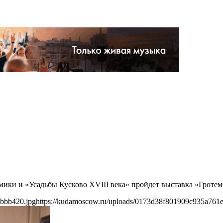
амики и «Усадьбы Кусково XVIII века» пройдет выставка «Гротем
abbb420.jpg
https://kudamoscow.ru/uploads/0173d38f801909c935a761