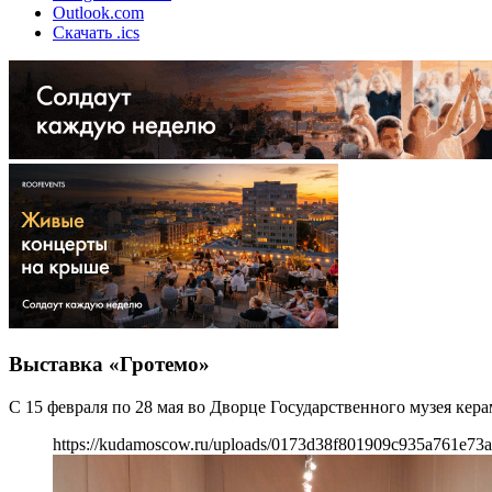
Outlook.com
Скачать .ics
Выставка «Гротемо»
С 15 февраля по 28 мая во Дворце Государственного музея кер
https://kudamoscow.ru/uploads/0173d38f801909c935a761e73