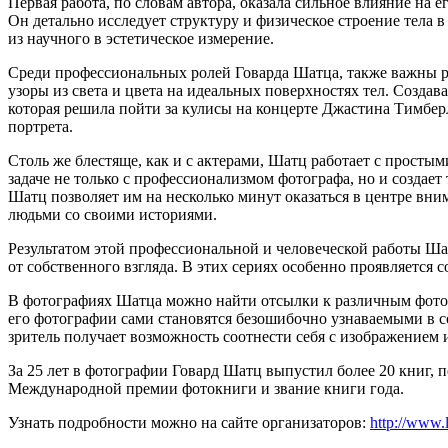
Первая работа, по словам автора, оказала сильное влияние на 
Он детально исследует структуру и физическое строение тела
из научного в эстетическое измерение.
Среди профессиональных ролей Говарда Шатца, также важны ро
узоры из света и цвета на идеальных поверхностях тел. Создав
которая решила пойти за кулисы на концерте Джастина Тимберл
портрета.
Столь же блестяще, как и с актерами, Шатц работает с просты
задаче не только с профессионализмом фотографа, но и создает
Шатц позволяет им на несколько минут оказаться в центре вни
людьми со своими историями.
Результатом этой профессиональной и человеческой работы Ша
от собственного взгляда. В этих сериях особенно проявляется
В фотографиях Шатца можно найти отсылки к различным фотог
его фотографии сами становятся безошибочно узнаваемыми в 
зритель получает возможность соотнести себя с изображением 
За 25 лет в фотографии Говард Шатц выпустил более 20 книг, п
Международной премии фотокниги и звание книги года.
Узнать подробности можно на сайте организаторов:
http://www.l