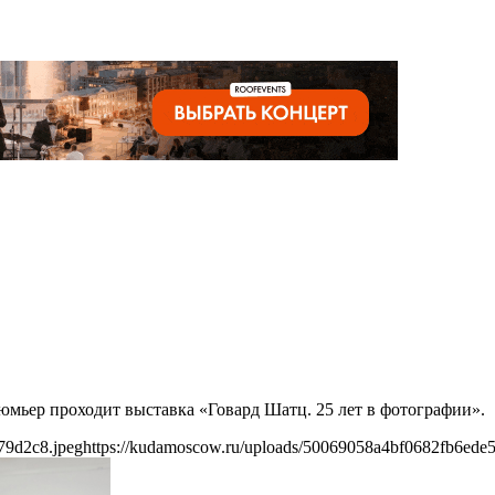
юмьер проходит выставка «Говард Шатц. 25 лет в фотографии».
79d2c8.jpeg
https://kudamoscow.ru/uploads/50069058a4bf0682fb6ede