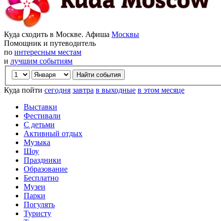
Куда сходить в Москве. Афиша
Москвы
Помощник и путеводитель
по
интересным местам
и
лучшим событиям
Куда пойти
сегодня
завтра
в выходные
в этом месяце
Выставки
Фестивали
С детьми
Активный отдых
Музыка
Шоу
Праздники
Образование
Бесплатно
Музеи
Парки
Погулять
Туристу