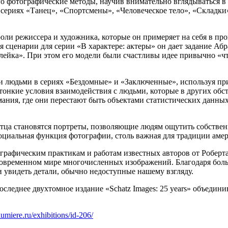
его фотографические методы, научив внимательно вглядываться в
 в сериях «Танец», «Спортсмены», «Человеческое тело», «Склад
ли режиссера и художника, которые он примеряет на себя в про
ая сценарии для серии «В характере: актеры» он дает задание А
ейка». При этом его модели были счастливы идее привычно «что
ми людьми в сериях «Бездомные» и «Заключенные», используя пр
 тонкие условия взаимодействия с людьми, которые в других обст
мания, где они перестают быть объектами статистических данны
тца становятся портреты, позволяющие людям ощутить собствен
 социальная функция фотографии, столь важная для традиции ам
рафическим практикам и работам известных авторов от Роберта 
современном мире многочисленных изображений. Благодаря боль
и увидеть детали, обычно недоступные нашему взгляду.
оследнее двухтомное издание «Schatz Images: 25 years» объедин
umiere.ru/exhibitions/id-206/