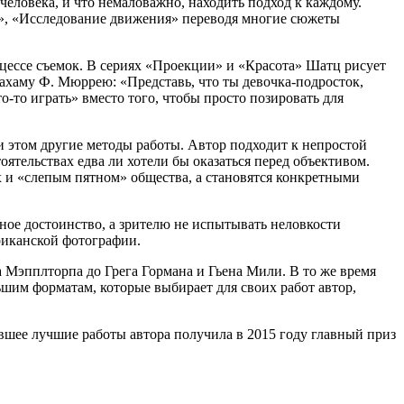
 человека, и что немаловажно, находить подход к каждому.
ки», «Исследование движения» переводя многие сюжеты
цессе съемок. В сериях «Проекции» и «Красота» Шатц рисует
брахаму Ф. Мюррею: «Представь, что ты девочка-подросток,
-то играть» вместо того, чтобы просто позировать для
и этом другие методы работы. Автор подходит к непростой
оятельствах едва ли хотели бы оказаться перед объективом.
х и «слепым пятном» общества, а становятся конкретными
ное достоинство, а зрителю не испытывать неловкости
ериканской фотографии.
Мэпплторпа до Грега Гормана и Гьена Мили. В то же время
шим форматам, которые выбирает для своих работ автор,
ившее лучшие работы автора получила в 2015 году главный приз