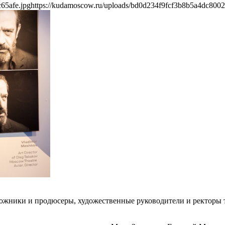
65afe.jpg
https://kudamoscow.ru/uploads/bd0d234f9fcf3b8b5a4dc8002
дожники и продюсеры, художественные руководители и ректоры т