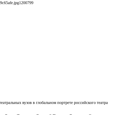
9c65afe.jpg
1200
799
еатральных вузов в глобальном портрете российского театра