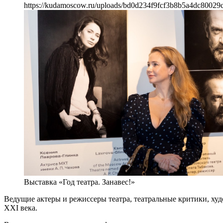
https://kudamoscow.ru/uploads/bd0d234f9fcf3b8b5a4dc80029c
Выставка «Год театра. Занавес!»
Ведущие актеры и режиссеры театра, театральные критики, ху
XXI века.