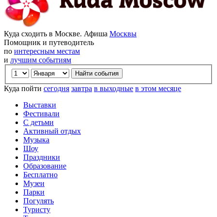
Куда сходить в Москве. Афиша
Москвы
Помощник и путеводитель
по
интересным местам
и
лучшим событиям
Куда пойти
сегодня
завтра
в выходные
в этом месяце
Выставки
Фестивали
С детьми
Активный отдых
Музыка
Шоу
Праздники
Образование
Бесплатно
Музеи
Парки
Погулять
Туристу