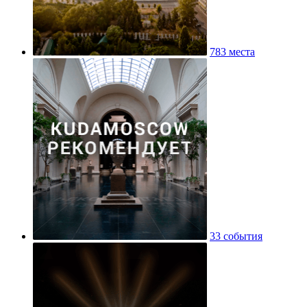
783 места
33 события