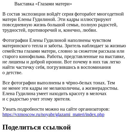
Выставка «Глазами матери»
В состав экспозиции войдёт серия фоторабот многодетной
матери Елены Гудилиной. Эти кадры иллюстрируют
повседневную жизнь большой семьи, полную радостей,
трудностей, противоречий и, конечно, любви.
Фотографии Елены Гудилиной наполнены чувством
материнского тепла и заботы. Зритель наблюдает за жизнью
семейства глазами матери, словно за сюжетом рассказа или
старого кинофильма. Работы, представленные на выставке,
не лишены и доброй иронии. Вот почему в них так легко
найти частичку себя, погрузившись в воспоминания
о детстве.
Все фотографии выполнены в чёрно-белых тонах. Тем
не менее эти кадры не меланхоличны, а жизнерадостны.
Елена Гудилина умеет находить красоту в мелочах
и с радостью учит этому зрителя.
Узнать подробности можно на сайте организаторов:
https://vzmoscow.ru/noyabr/glazami_materi/index.php
Поделиться ссылкой