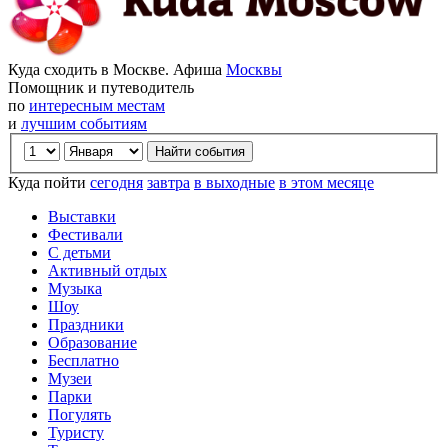
Куда сходить в Москве. Афиша
Москвы
Помощник и путеводитель
по
интересным местам
и
лучшим событиям
Куда пойти
сегодня
завтра
в выходные
в этом месяце
Выставки
Фестивали
С детьми
Активный отдых
Музыка
Шоу
Праздники
Образование
Бесплатно
Музеи
Парки
Погулять
Туристу