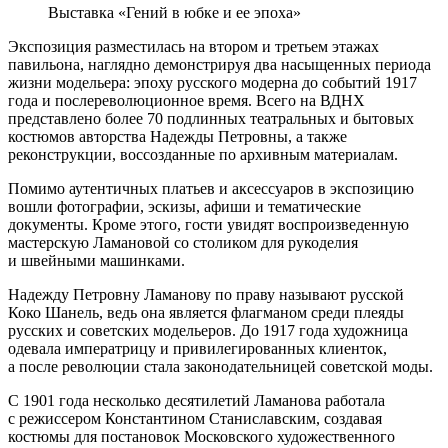
Выставка «Гений в юбке и ее эпоха»
Экспозиция разместилась на втором и третьем этажах
павильона, наглядно демонстрируя два насыщенных периода
жизни модельера: эпоху русского модерна до событий 1917
года и послереволюционное время. Всего на ВДНХ
представлено более 70 подлинных театральных и бытовых
костюмов авторства Надежды Петровны, а также
реконструкции, воссозданные по архивным материалам.
Помимо аутентичных платьев и аксессуаров в экспозицию
вошли фотографии, эскизы, афиши и тематические
документы. Кроме этого, гости увидят воспроизведенную
мастерскую Ламановой со столиком для рукоделия
и швейными машинками.
Надежду Петровну Ламанову по праву называют русской
Коко Шанель, ведь она является флагманом среди плеяды
русских и советских модельеров. До 1917 года художница
одевала императрицу и привилегированных клиенток,
а после революции стала законодательницей советской моды.
С 1901 года несколько десятилетий Ламанова работала
с режиссером Константином Станиславским, создавая
костюмы для постановок Московского художественного