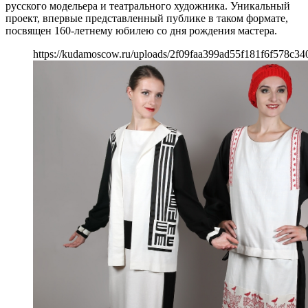
русского модельера и театрального художника. Уникальный
проект, впервые представленный публике в таком формате,
посвящен 160-летнему юбилею со дня рождения мастера.
https://kudamoscow.ru/uploads/2f09faa399ad55f181f6f578c340