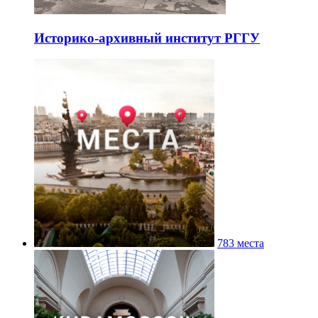
Историко-архивный институт РГГУ
783 места