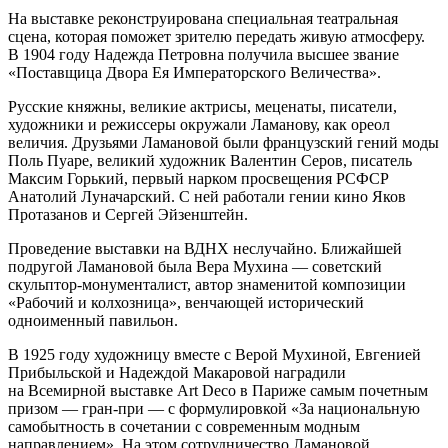
На выставке реконструирована специальная театральная
сцена, которая поможет зрителю передать живую атмосферу.
В 1904 году Надежда Петровна получила высшее звание
«Поставщица Двора Ея Императорского Величества».
Русские княжны, великие актрисы, меценаты, писатели,
художники и режиссеры окружали Ламанову, как ореол
величия. Друзьями Ламановой были французский гений моды
Поль Пуаре, великий художник Валентин Серов, писатель
Максим Горький, первый нарком просвещения РСФСР
Анатолий Луначарский. С ней работали гении кино Яков
Протазанов и Сергей Эйзенштейн.
Проведение выставки на ВДНХ неслучайно. Ближайшей
подругой Ламановой была Вера Мухина — советский
скульптор-монументалист, автор знаменитой композиции
«Рабочий и колхозница», венчающей исторический
одноименный павильон.
В 1925 году художницу вместе с Верой Мухиной, Евгенией
Прибыльской и Надеждой Макаровой наградили
на Всемирной выставке Art Deco в Париже самым почетным
призом — гран-при — с формулировкой «За национальную
самобытность в сочетании с современным модным
направлением». На этом сотрудничество Ламановой