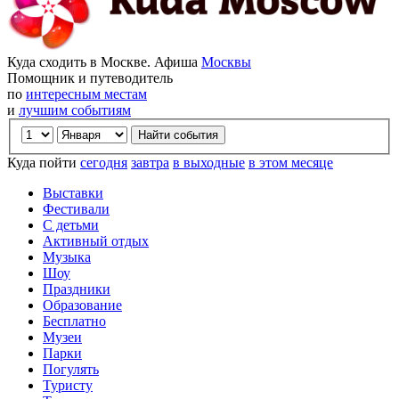
Куда сходить в Москве. Афиша
Москвы
Помощник и путеводитель
по
интересным местам
и
лучшим событиям
Куда пойти
сегодня
завтра
в выходные
в этом месяце
Выставки
Фестивали
С детьми
Активный отдых
Музыка
Шоу
Праздники
Образование
Бесплатно
Музеи
Парки
Погулять
Туристу