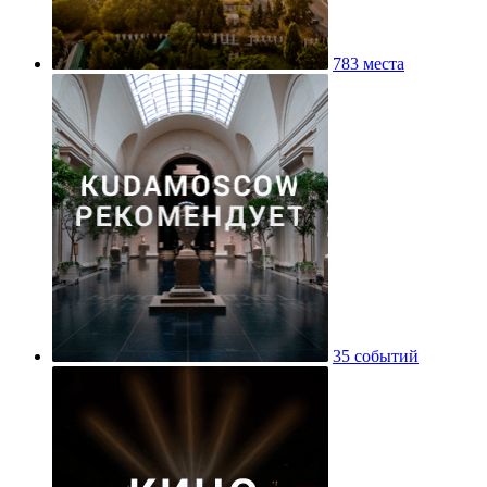
783 места
35 событий