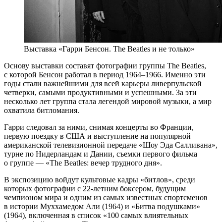
Выставка «Гарри Бенсон. The Beatles и не только»
Основу выставки составят фотографии группы The Beatles,
с которой Бенсон работал в период 1964–1966. Именно эти
годы стали важнейшими для всей карьеры ливерпульской
четверки, самыми продуктивными и успешными. За эти
несколько лет группа стала легендой мировой музыки, а мир
охватила битломания.
Гарри следовал за ними, снимая концерты во Франции,
первую поездку в США и выступление на популярной
американской телевизионной передаче «Шоу Эда Салливана»,
турне по Нидерландам и Дании, съемки первого фильма
о группе — «The Beatles: вечер трудного дня».
В экспозицию войдут культовые кадры «битлов», среди
которых фотографии с 22-летним боксером, будущим
чемпионом мира и одним из самых известных спортсменов
в истории Муххамедом Али (1964) и «Битва подушками»
(1964), включенная в список «100 самых влиятельных