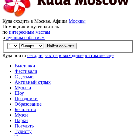
Куда сходить в Москве. Афиша
Москвы
Помощник и путеводитель
по
интересным местам
и
лучшим событиям
Куда пойти
сегодня
завтра
в выходные
в этом месяце
Выставки
Фестивали
С детьми
Активный отдых
Музыка
Шоу
Праздники
Образование
Бесплатно
Музеи
Парки
Погулять
Туристу