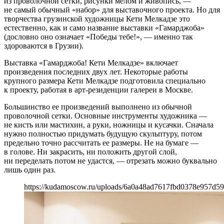
из проволочной сетки, рисунки мелом и живопись, —
не самый обычный «набор» для выставочного проекта. Но для
творчества грузинской художницы Кети Мелкадзе это
естественно, как и само название выставки «Гамарджоба»
(дословно оно означает «Победы тебе!», — именно так
здороваются в Грузии).
Выставка «Гамарджоба! Кети Мелкадзе» включает
произведения последних двух лет. Некоторые работы
крупного размера Кети Мелкадзе подготовила специально
к проекту, работая в арт-резиденции галереи в Москве.
Большинство ее произведений выполнено из обычной
проволочной сетки. Основные инструменты художника —
не кисть или мастихин, а руки, ножницы и кусачки. Сначала
нужно полностью придумать будущую скульптуру, потом
предельно точно рассчитать ее размеры. Не на бумаге —
в голове. Ни закрасить, ни положить другой слой,
ни переделать потом не удастся, — отрезать можно буквально
лишь один раз.
https://kudamoscow.ru/uploads/6a0a48ad7617fbd0378e957d59