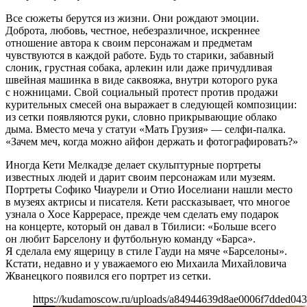
Все сюжеты берутся из жизни. Они рождают эмоции.
Доброта, любовь, честное, небезразличное, искреннее
отношение автора к своим персонажам и предметам
чувствуются в каждой работе. Будь то старики, забавный
слоник, грустная собака, арлекин или даже причудливая
швейная машинка в виде саквояжа, внутри которого рука
с ножницами. Свой социальный протест против продажи
курительных смесей она выражает в следующей композиции:
из сетки появляются руки, словно прикрывающие облако
дыма. Вместо меча у статуи «Мать Грузия» — селфи-палка.
«Зачем меч, когда можно айфон держать и фотографировать?»
Иногда Кети Мелкадзе делает скульптурные портреты
известных людей и дарит своим персонажам или музеям.
Портреты Софико Чиаурели и Отио Иоселиани нашли место
в музеях актрисы и писателя. Кети рассказывает, что многое
узнала о Хосе Каррерасе, прежде чем сделать ему подарок
на концерте, который он давал в Тбилиси: «Больше всего
он любит Барселону и футбольную команду «Барса».
Я сделала ему ящерицу в стиле Гауди на мяче «Барселоны».
Кстати, недавно и у уважаемого ею Михаила Михайловича
Жванецкого появился его портрет из сетки.
https://kudamoscow.ru/uploads/a84944639d8ae0006f7dded04