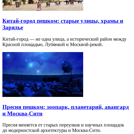
Китай-город пешком: старые улицы, храмы и
Зарядье
Китай-город — не одна улица, а исторический район между
Красной площадью, Лубянкой и Москвой-рекой.
Пресня пешком: зоопарк, планетарий, авангард
и Москва-Сити
Пресня меняется от старых переулков и научных площадок
до модернистской архитектуры и Москва-Сити.