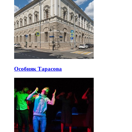
Особняк Тарасова