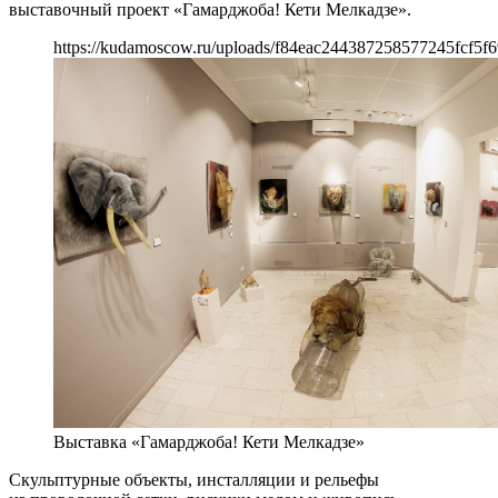
выставочный проект «Гамарджоба! Кети Мелкадзе».
https://kudamoscow.ru/uploads/f84eac244387258577245fcf5f6
Выставка «Гамарджоба! Кети Мелкадзе»
Скульптурные объекты, инсталляции и рельефы