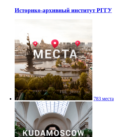
Историко-архивный институт РГГУ
783 места