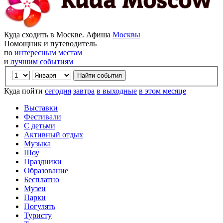
Куда сходить в Москве. Афиша
Москвы
Помощник и путеводитель
по
интересным местам
и
лучшим событиям
Куда пойти
сегодня
завтра
в выходные
в этом месяце
Выставки
Фестивали
С детьми
Активный отдых
Музыка
Шоу
Праздники
Образование
Бесплатно
Музеи
Парки
Погулять
Туристу