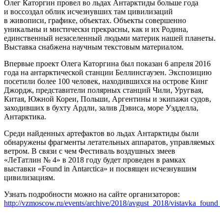
Олег Каторгин провел во льдах Антарктиды больше года
и воссоздал облик исчезнувших там цивилизаций
в живописи, графике, объектах. Объекты совершенно
уникальны и мистически прекрасны, как и их Родина,
единственный незаселенный людьми материк нашей планеты.
Выставка снабжена научным текстовым материалом.
Впервые проект Олега Каторгина был показан 6 апреля 2016
года на антарктической станции Беллинсгаузен. Экспозицию
посетили более 100 человек, находившихся на острове Кинг
Джордж, представители полярных станций Чили, Уругвая,
Китая, Южной Кореи, Польши, Аргентины и экипажи судов,
заходивших в бухту Ардли, залив Дэвиса, море Уэдделла,
Антарктика.
Среди найденных артефактов во льдах Антарктиды были
обнаружены фрагменты летательных аппаратов, управляемых
ветром. В связи с чем Фестиваль воздушных змеев
«ЛеТатлин № 4» в 2018 году будет проведен в рамках
выставки «Found in Antarctica» и посвящен исчезнувшим
цивилизациям.
Узнать подробности можно на сайте организаторов:
http://vzmoscow.ru/events/archive/2018/avgust_2018/vistavka_found_