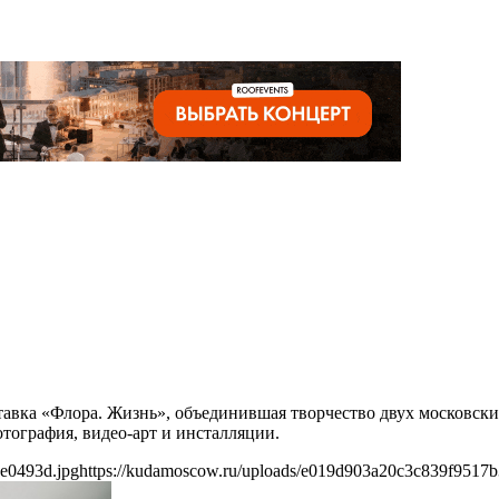
ыставка «Флора. Жизнь», объединившая творчество двух московс
тография, видео-арт и инсталляции.
e0493d.jpg
https://kudamoscow.ru/uploads/e019d903a20c3c839f9517