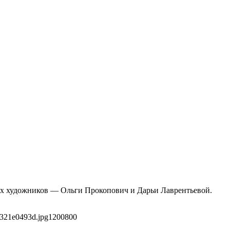
ких художников — Ольги Прокопович и Дарьи Лаврентьевой.
b321e0493d.jpg
1200
800