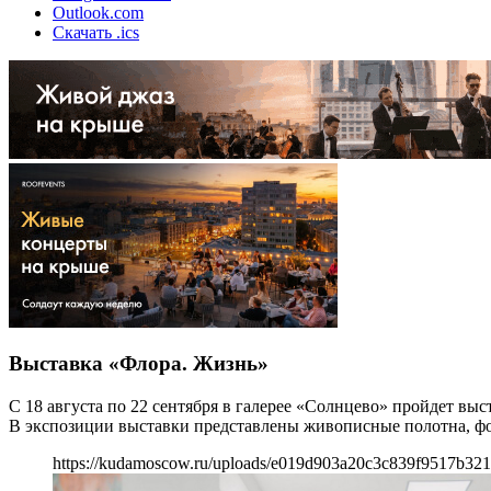
Outlook.com
Скачать .ics
Выставка «Флора. Жизнь»
С 18 августа по 22 сентября в галерее «Солнцево» пройдет в
В экспозиции выставки представлены живописные полотна, фо
https://kudamoscow.ru/uploads/e019d903a20c3c839f9517b321