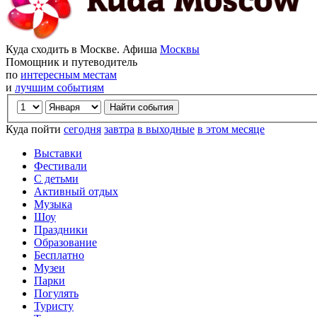
Куда сходить в Москве. Афиша
Москвы
Помощник и путеводитель
по
интересным местам
и
лучшим событиям
Куда пойти
сегодня
завтра
в выходные
в этом месяце
Выставки
Фестивали
С детьми
Активный отдых
Музыка
Шоу
Праздники
Образование
Бесплатно
Музеи
Парки
Погулять
Туристу