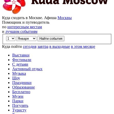
Куда сходить в Москве. Афиша
Москвы
Помощник и путеводитель
по
интересным местам
и
лучшим событиям
Куда пойти
сегодня
завтра
в выходные
в этом месяце
Выставки
Фестивали
С детьми
Активный отдых
Музыка
Шоу
Праздники
Образование
Бесплатно
Музеи
Парки
Погулять
Туристу