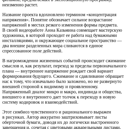
неизменно растет.
Название проекта вдохновлено термином «концентрация
напряжения». Понятие обозначает сильное возрастание
напряжений в местах резкого изменения формы предмета.
В своей видеоработе Анна Казьмина совмещает мастерскую
художника, в которой проходит ее работа над бумажными
инсталляциями, и окружающее социальное пространство —
два внешне разделенных мира сливаются в единое
спрессованное поле действий.
В нагромождении жизненных событий происходит сжимание
смыслов и, как результат, переход за пределы первоначального
плана — внутреннее напряжение рождает свой вариант
формирования будущего. Сжимание и сдавливание обращает
нас к тому, что изначально было заложено, но не развернуто
внешней стороной к видимому и проявленному.
Напряженный диалог микро и макро, индивида и общества,
внешнего и внутреннего дает толчок к переходу в новую
систему кодировок и взаимодействий.
Этот симбиоз чувственного и рационального выражен
в рисунках. Автор аккуратно заштриховывает листы
оберточной бумаги, доводя их до логически выстроенного
завершения и, сочетая с цветовыми акварельными листами,