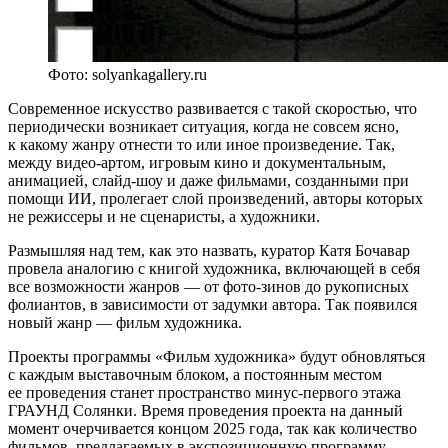
Фото: solyankagallery.ru
Современное искусство развивается с такой скоростью, что
периодически возникает ситуация, когда не совсем ясно,
к какому жанру отнести то или иное произведение. Так,
между видео-артом, игровым кино и документальным,
анимацией, слайд-шоу и даже фильмами, созданными при
помощи ИИ, пролегает слой произведений, авторы которых
не режиссеры и не сценаристы, а художники.
Размышляя над тем, как это назвать, куратор Катя Бочавар
провела аналогию с книгой художника, включающей в себя
все возможности жанров — от фото-зинов до рукописных
фолиантов, в зависимости от задумки автора. Так появился
новый жанр — фильм художника.
Проекты программы «Фильм художника» будут обновляться
с каждым выставочным блоком, а постоянным местом
ее проведения станет пространство минус-первого этажа
ГРАУНД Солянки. Время проведения проекта на данный
момент очерчивается концом 2025 года, так как количество
фильмов, предлагаемых в экспозиционную программу,