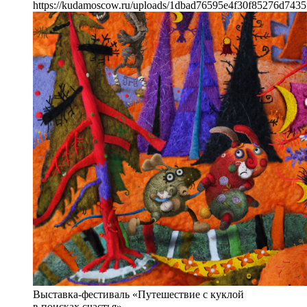
https://kudamoscow.ru/uploads/1dbad76595e4f30f85276d7435
Выставка-фестиваль «Путешествие с куклой
в поисках счастья»