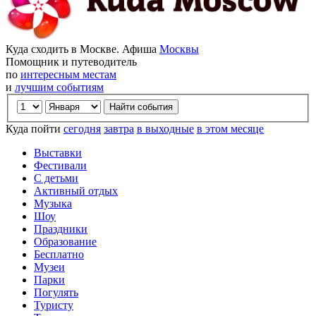
Куда сходить в Москве. Афиша
Москвы
Помощник и путеводитель
по
интересным местам
и
лучшим событиям
Куда пойти
сегодня
завтра
в выходные
в этом месяце
Выставки
Фестивали
С детьми
Активный отдых
Музыка
Шоу
Праздники
Образование
Бесплатно
Музеи
Парки
Погулять
Туристу