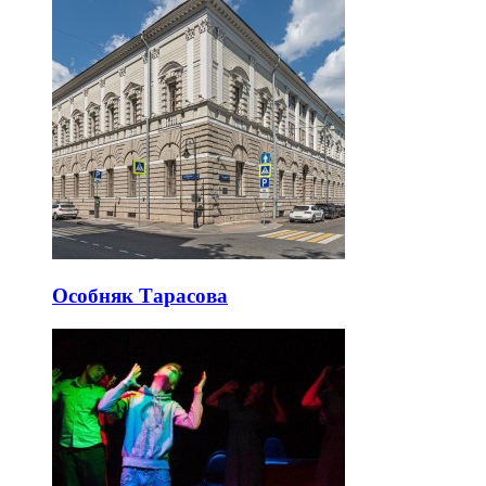
Особняк Тарасова