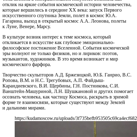
отклик на яркие события космической истории человечества,
которые вершились в середине ХХ века: запуск Первого
искусственного спутника Земли, полет в космос Ю.А.
Гагарина, выход в открытый космос А.А. Леонова, полеты
к Луне, Венере, Марсу.
В культуре возник интерес к теме космоса, который
откликается в искусстве как глубокое эмоционально-
философское постижение Вселенной. События космической
эры волнуют не только физиков, но и лириков: поэтов,
музыкантов, художников. В это время возникает и мир
космического фарфора.
Творчество скульпторов А.Д. Бржезицкой, Ю.Б. Ганрио, В.С.
Ропова, В.М. и Н.С. Трегубовых, А.П. Файдыш-
Карандиевского, В.И. Щербины, Г.Н. Постникова, С.И.
Ванштейн-Машуриной, Л.Н. Шушкановой и других помогает
осознать человека, как частицу Космоса, раскрыть в зримой
форме те взаимосвязи, которые существуют между Землей
и дальними мирами.
https://kudamoscow.ru/uploads/3f735befb953505c69ca4ecf682