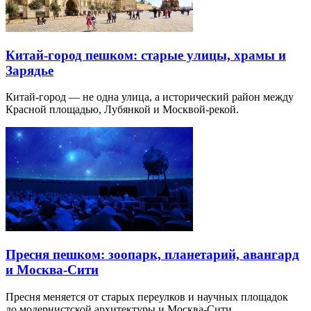
Китай-город пешком: старые улицы, храмы и
Зарядье
Китай-город — не одна улица, а исторический район между
Красной площадью, Лубянкой и Москвой-рекой.
Пресня пешком: зоопарк, планетарий, авангард
и Москва-Сити
Пресня меняется от старых переулков и научных площадок
до модернистской архитектуры и Москва-Сити.