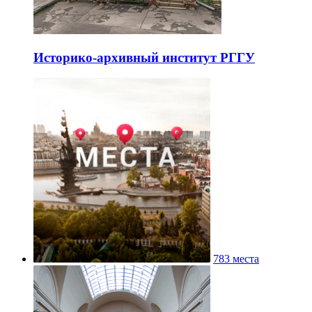
Историко-архивный институт РГГУ
783 места