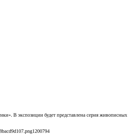
тики». В экспозиции будет представлена серия живописных
58bacd9d107.png
1200
794