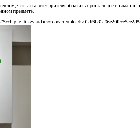
еклом, что заставляет зрителя обратить пристальное внимание н
енном предмете.
575ccb.png
https://kudamoscow.ru/uploads/01df6b82a96e20fcce5ce2d