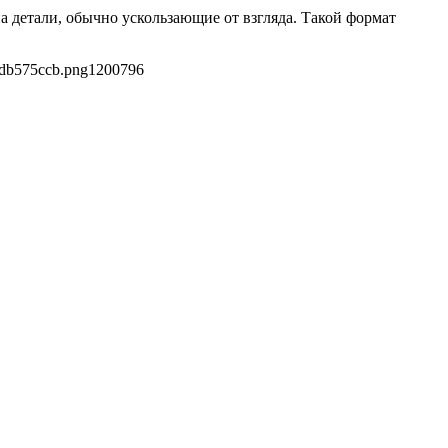
а детали, обычно ускользающие от взгляда. Такой формат
8db575ccb.png
1200
796