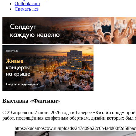
Outlook.com
Скачать .ics
Выставка «Фантики»
С 29 апреля по 7 июня 2026 года в Галерее «Китай-город» п
работ, посвящённая конфетным обёрткам, дизайн которых был с
https://kudamoscow.ru/uploads/247d09b22c6b4add00f2d58ba