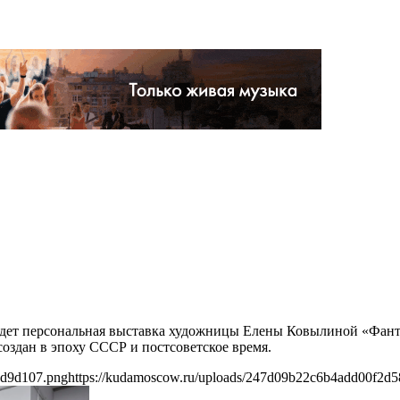
ройдет персональная выставка художницы Елены Ковылиной «Фан
оздан в эпоху СССР и постсоветское время.
cd9d107.png
https://kudamoscow.ru/uploads/247d09b22c6b4add00f2d