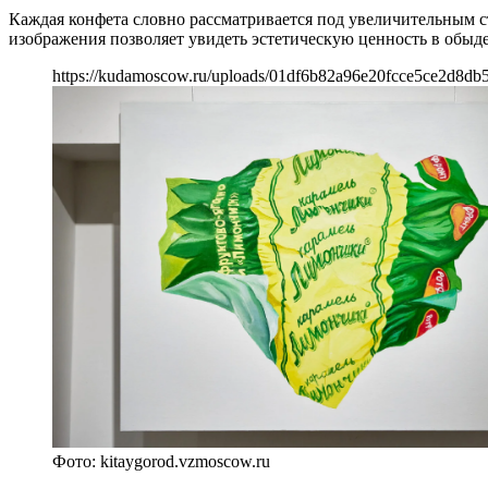
Каждая конфета словно рассматривается под увеличительным ст
изображения позволяет увидеть эстетическую ценность в обыд
https://kudamoscow.ru/uploads/01df6b82a96e20fcce5ce2d8db
Фото: kitaygorod.vzmoscow.ru