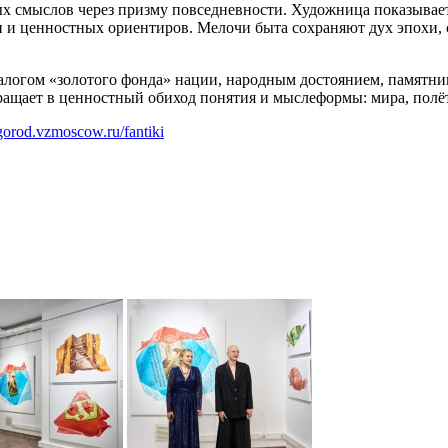
смыслов через призму повседневности. Художница показывает, ч
и и ценностных ориентиров. Мелочи быта сохраняют дух эпохи,
алогом «золотого фонда» нации, народным достоянием, памятн
ращает в ценностный обиход понятия и мыслеформы: мира, полёт
ygorod.vzmoscow.ru/fantiki