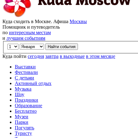
Куда сходить в Москве. Афиша
Москвы
Помощник и путеводитель
по
интересным местам
и
лучшим событиям
Куда пойти
сегодня
завтра
в выходные
в этом месяце
Выставки
Фестивали
С детьми
Активный отдых
Музыка
Шоу
Праздники
Образование
Бесплатно
Музеи
Парки
Погулять
Туристу